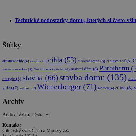
Meta Pla
_ga_VLBL4W8KB3
Inc.
.stavimez
_ga
sid
.stavimez
Technické nedostatky domu, kterých si často vši
Štítky
c
cihla
(53)
akustické cihly
(4)
cihlová stěna
(5)
cihlová zeď
(5)
akustika
(3)
Porotherm
(
pasivní dům
(6)
Nová zelená úsporám
(4)
nosné konstrukce
(3)
stavba domu
(135)
stavba
(66)
energie
(6)
stavb
Wienerberger
(71)
video
(7)
zdivo
(8)
z
zahrada
(4)
webinář
(3)
Archiv
Archiv
Kontakt:
Cihlářský svaz Čech a Moravy z.s.
Jana Hurta 1728/5,