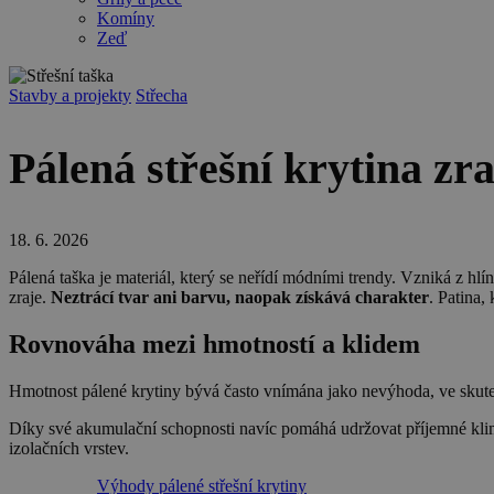
Komíny
Zeď
Stavby a projekty
Střecha
Pálená střešní krytina zr
18. 6. 2026
Pálená taška je materiál, který se neřídí módními trendy. Vzniká z hl
zraje.
Neztrácí tvar ani barvu, naopak získává charakter
. Patina,
Rovnováha mezi hmotností a klidem
Hmotnost pálené krytiny bývá často vnímána jako nevýhoda, ve skutečn
Díky své akumulační schopnosti navíc pomáhá udržovat příjemné kli
izolačních vrstev.
Výhody pálené střešní krytiny