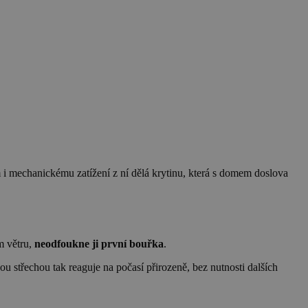
ům i mechanickému zatížení z ní dělá krytinu, která s domem doslova
ém větru,
neodfoukne ji první bouřka
.
ou střechou tak reaguje na počasí přirozeně, bez nutnosti dalších