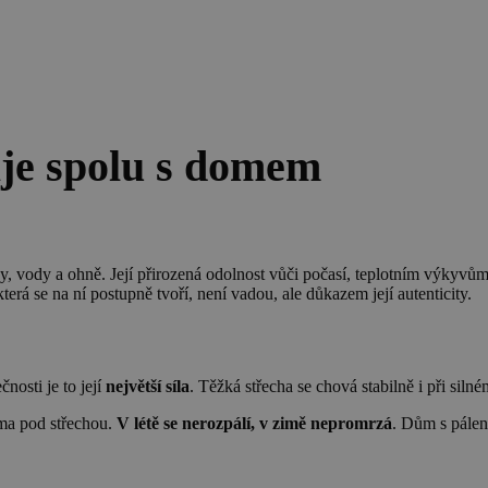
aje spolu s domem
íny, vody a ohně. Její přirozená odolnost vůči počasí, teplotním výkyv
 která se na ní postupně tvoří, není vadou, ale důkazem její autenticity.
osti je to její
největší síla
. Těžká střecha se chová stabilně i při siln
ma pod střechou.
V létě se nerozpálí, v zimě nepromrzá
. Dům s pálen