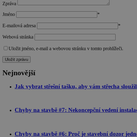
Zpráva
Nezbytně nutné soubo
Webové stránky nelz
Jméno
*
Název
E-mailová adresa
*
CookieScriptConse
Webová stránka
Uložit jméno, e-mail a webovou stránku v tomto prohlížeči.
__cf_bm
Nejnovější
udid
Jak vybrat střešní tašku, aby vám střecha sloužila
Název
Chyby na stavbě #7: Nekoncepční vedení instala
Poskytova
Název
Doména
cee
sid
.seznam.
Chyby na stavbě #6: Proč je stavební dozor jednou
_fbp