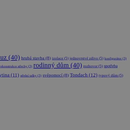
achování stavu
versal Analytics -
en jako soubor
lytické služby
vu relace.
í jedinečných
la jako
ku na stránku na
lacích a kampaních
luz
(40)
hrubá stavba
(8)
izolace
(5)
jednovrstvé zdivo
(5)
konfigurátor
(3)
rodinný dům
(40)
spotřeba
rozhovor
(5)
rekonstrukce střechy
(3)
ytina
(11)
Tondach
(12)
svépomocí
(8)
typový dům
(5)
střešní tašky
(3)