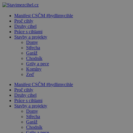
Manifest CSČM #bydlimvcihle
Proč cihly
Druhy cihel
Práce s cihlami
Stavby a projekty
Domy
Střecha
Garáž
Chodník
Grily a pece
Komíny
Zeď
Manifest CSČM #bydlimvcihle
Proč cihly
Druhy cihel
Práce s cihlami
Stavby a projekty
Domy
Střecha
Garáž
Chodník
Grily a pece