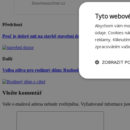
Tyto webové
Předchozí
Abychom vám mohl
údaje. Cookies n
Proč je dobré mít na stavbě stavební dozor i kvalitního dodavate
reklamy. Kliknutí
zpracováním vašic
Další
ZOBRAZIT P
Volba zdiva pro rodinný dům: Rozhodují milimetry, čísla a fyzik
Nezbytně nu
soubory
Vložte komentář
Vaše e-mailová adresa nebude zveřejněna.
Vyžadované informace js
Ne