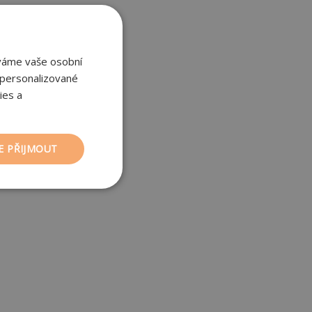
áváme vaše osobní
 personalizované
ies a
E PŘIJMOUT
nkční soubory
ory