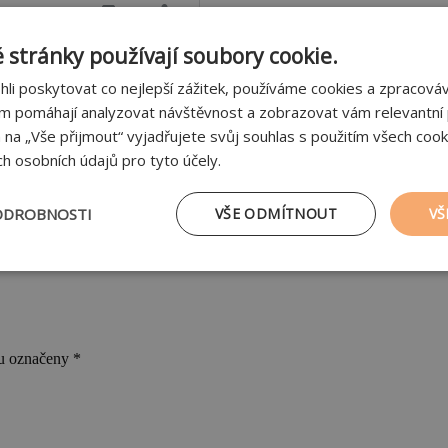
 stránky používají soubory cookie.
i poskytovat co nejlepší zážitek, používáme cookies a zpracov
ám pomáhají analyzovat návštěvnost a zobrazovat vám relevantní
le materiálu
m na „Vše přijmout“ vyjadřujete svůj souhlas s použitím všech cook
h osobních údajů pro tyto účely.
ODROBNOSTI
VŠE ODMÍTNOUT
VŠ
a
tné
Výkonové soubory
Soubory cílení
Fu
ou označeny
*
zbytně nutné soubory
Výkonové soubory
Soubory cílení
Funkční soub