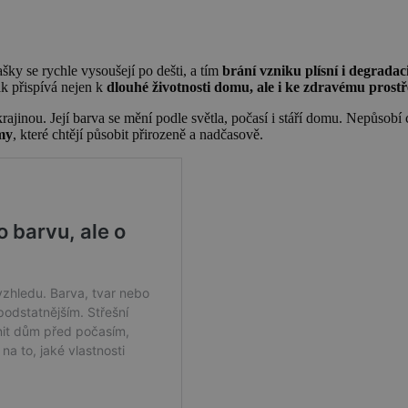
šky se rychle vysoušejí po dešti, a tím
brání vzniku plísní i degrada
ak přispívá nejen k
dlouhé životnosti domu, ale i ke zdravému prostř
krajinou. Její barva se mění podle světla, počasí i stáří domu. Nepůsobí 
my
, které chtějí působit přirozeně a nadčasově.