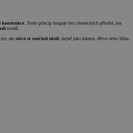
ci konstrukce
. Tento princip funguje bez chemických příměsí, jen
edí
uvnitř.
cize, ale
stává se součástí okolí
, stejně jako kámen, dřevo nebo hlína.