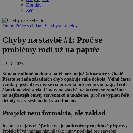
Komíny
Zeď
Domy
Práce s cihlami
Stavby a projekty
Chyby na stavbě #1: Proč se
problémy rodí už na papíře
23. 3. 2026
Stavba rodinného domu patří mezi největší investice v životě.
Přesto se řada zásadních chyb opakuje stále dokola. Velmi často
vznikají ještě dřív, než se na pozemku objeví první bagr. Tento
článek otevírá seriál Chyby na stavbě, ve kterém se zaměříme
na nejčastější omyly stavebníků a ukážeme, proč se vyplatí řešit
detaily včas, systematicky a odborně.
Projekt není formalita, ale základ
Jednou z nejzásadnějších chyb je
podcenění projektové přípravy
.
Projekt bývá vnímán hlavně jako nutný podklad pro stavební