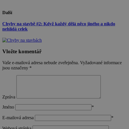
Další
Chyby na stavbě #2: Když každý dělá něco jiného a nikdo
nehlídá celek
Vložte komentář
Vaše e-mailová adresa nebude zveřejněna.
Vyžadované informace
jsou označeny
*
Zpráva
Jméno
*
E-mailová adresa
*
Webová stránka