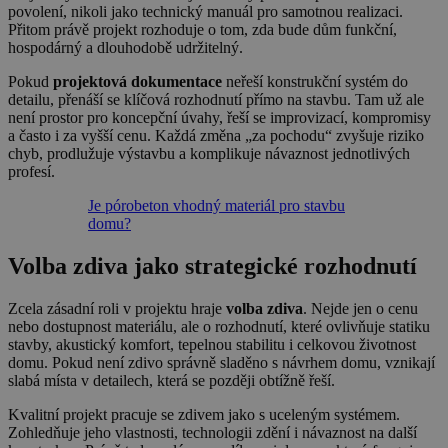
povolení, nikoli jako technický manuál pro samotnou realizaci.
Přitom právě projekt rozhoduje o tom, zda bude dům funkční,
hospodárný a dlouhodobě udržitelný.
Pokud
projektová dokumentace
neřeší konstrukční systém do
detailu, přenáší se klíčová rozhodnutí přímo na stavbu. Tam už ale
není prostor pro koncepční úvahy, řeší se improvizací, kompromisy
a často i za vyšší cenu. Každá změna „za pochodu“ zvyšuje riziko
chyb, prodlužuje výstavbu a komplikuje návaznost jednotlivých
profesí.
Je pórobeton vhodný materiál pro stavbu
domu?
Volba zdiva jako strategické rozhodnutí
Zcela zásadní roli v projektu hraje
volba zdiva
. Nejde jen o cenu
nebo dostupnost materiálu, ale o rozhodnutí, které ovlivňuje statiku
stavby, akustický komfort, tepelnou stabilitu i celkovou životnost
domu. Pokud není zdivo správně sladěno s návrhem domu, vznikají
slabá místa v detailech, která se později obtížně řeší.
Kvalitní projekt pracuje se zdivem jako s uceleným systémem.
Zohledňuje jeho vlastnosti, technologii zdění i návaznost na další