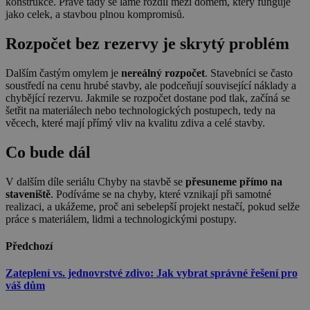
konstrukce. Právě tady se láme rozdíl mezi domem, který funguje
jako celek, a stavbou plnou kompromisů.
Rozpočet bez rezervy je skrytý problém
Dalším častým omylem je
nereálný rozpočet
. Stavebníci se často
soustředí na cenu hrubé stavby, ale podceňují související náklady a
chybějící rezervu. Jakmile se rozpočet dostane pod tlak, začíná se
šetřit na materiálech nebo technologických postupech, tedy na
věcech, které mají přímý vliv na kvalitu zdiva a celé stavby.
Co bude dál
V dalším díle seriálu Chyby na stavbě se
přesuneme přímo na
staveniště
. Podíváme se na chyby, které vznikají při samotné
realizaci, a ukážeme, proč ani sebelepší projekt nestačí, pokud selže
práce s materiálem, lidmi a technologickými postupy.
Předchozí
Zateplení vs. jednovrstvé zdivo: Jak vybrat správné řešení pro
váš dům