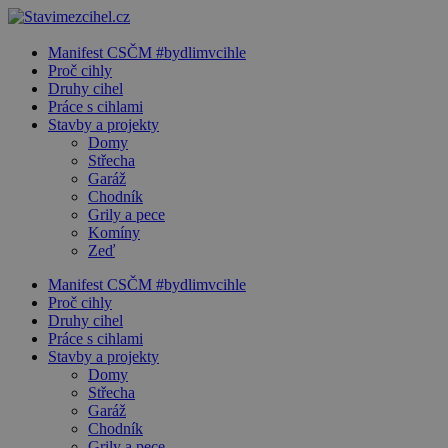
Manifest CSČM #bydlimvcihle
Proč cihly
Druhy cihel
Práce s cihlami
Stavby a projekty
Domy
Střecha
Garáž
Chodník
Grily a pece
Komíny
Zeď
Manifest CSČM #bydlimvcihle
Proč cihly
Druhy cihel
Práce s cihlami
Stavby a projekty
Domy
Střecha
Garáž
Chodník
Grily a pece