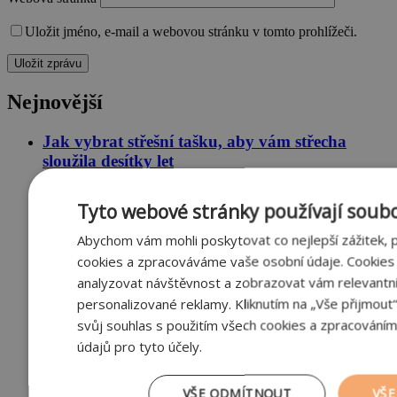
Uložit jméno, e-mail a webovou stránku v tomto prohlížeči.
Nejnovější
Jak vybrat střešní tašku, aby vám střecha
sloužila desítky let
Tyto webové stránky používají soubo
Chyby na stavbě #7: Nekoncepční vedení
Abychom vám mohli poskytovat co nejlepší zážitek,
instalací. Problém, který zůstává schovaný ve
cookies a zpracováváme vaše osobní údaje. Cookie
zdech
analyzovat návštěvnost a zobrazovat vám relevantn
personalizované reklamy. Kliknutím na „Vše přijmout
svůj souhlas s použitím všech cookies a zpracováním
Chyby na stavbě #6: Proč je stavební dozor
údajů pro tyto účely.
jednou z nejdůležitějších pojistek kvality
VŠE ODMÍTNOUT
VŠE