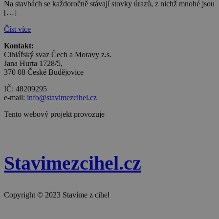
Na stavbách se každoročně stávají stovky úrazů, z nichž mnohé jsou
CookieScriptConsent
1 rok
Tento so
CookieScript
[…]
cookie po
stavimezcihel.cz
služba Co
Číst více
Script.co
zapamato
předvole
Kontakt:
souhlasu 
Cihlářský svaz Čech a Moravy z.s.
soubory c
Jana Hurta 1728/5,
návštěvník
nutné, ab
370 08 České Budějovice
banner c
Cookie-
IČ: 48209295
Script.co
e-mail:
info@stavimezcihel.cz
fungoval
správně.
Tento webový projekt provozuje
__cf_bm
29
Tento so
Cloudflare Inc.
zásadách ochrany soukromí společnosti Google
minut
cookie se
.onesignal.com
58
používá k
sekund
rozlišení
lidmi a ro
To je pro
Stavimezcihel.cz
přínosné,
bylo mož
podávat p
zprávy o
používání 
Copyright © 2023 Stavíme z cihel
webovýc
stránek.
udid
.stavimezcihel.cz
4 týdny
Tento coo