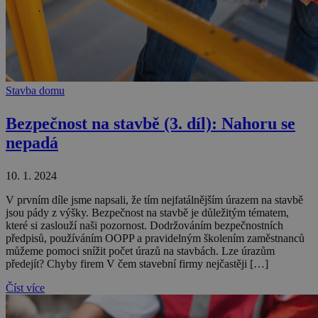
Stavba domu
Bezpečnost na stavbě (3. díl): Nahoru se
nepadá
10. 1. 2024
V prvním díle jsme napsali, že tím nejfatálnějším úrazem na stavbě
jsou pády z výšky. Bezpečnost na stavbě je důležitým tématem,
které si zaslouží naši pozornost. Dodržováním bezpečnostních
předpisů, používáním OOPP a pravidelným školením zaměstnanců
můžeme pomoci snížit počet úrazů na stavbách. Lze úrazům
předejít? Chyby firem V čem stavební firmy nejčastěji […]
Číst více