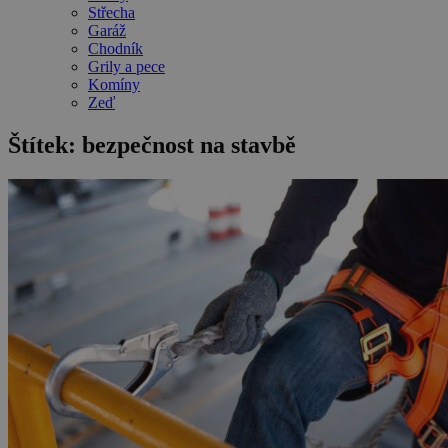
Střecha
Garáž
Chodník
Grily a pece
Komíny
Zeď
Štítek:
bezpečnost na stavbě