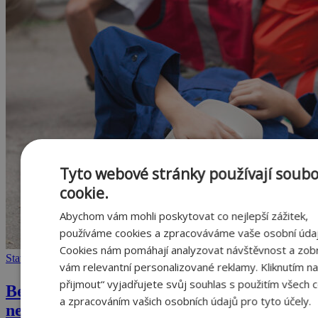
Tyto webové stránky používají soub
cookie.
Abychom vám mohli poskytovat co nejlepší zážitek,
používáme cookies a zpracováváme vaše osobní údaj
Cookies nám pomáhají analyzovat návštěvnost a zob
Stavba domu
vám relevantní personalizované reklamy. Kliknutím n
přijmout“ vyjadřujete svůj souhlas s použitím všech 
Bezpečnost na stavbě (2. díl): Dům se sám
a zpracováním vašich osobních údajů pro tyto účely.
nepostaví