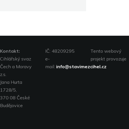
Kontakt:
IČ: 48209295
Tento webový
Cihlářský svaz
e-
projekt provozuje
Čech a Moravy
mail:
info@stavimezcihel.cz
z.s.
Jana Hurta
1728/5,
370 08 České
Budějovice