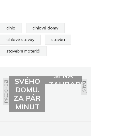
cihla
cihlové domy
cihlové stavby
stavba
stavební materiál
SPOČÍTEJTE
SI
VYBUDUJTE
STAVBU
SI NA
SVÉHO
ZAHRADĚ
PŘEDCHOZÍ
DALŠÍ
DOMU.
CHODNÍK
ZA PÁR
MINUT
A
ZCELA
ZDARMA