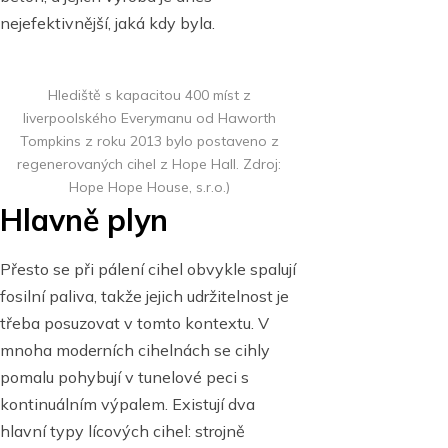
nejefektivnější, jaká kdy byla.
Hlediště s kapacitou 400 míst z
liverpoolského Everymanu od Haworth
Tompkins z roku 2013 bylo postaveno z
regenerovaných cihel z Hope Hall. Zdroj:
Hope Hope House, s.r.o.)
Hlavně plyn
Přesto se při pálení cihel obvykle spalují
fosilní paliva, takže jejich udržitelnost je
třeba posuzovat v tomto kontextu. V
mnoha moderních cihelnách se cihly
pomalu pohybují v tunelové peci s
kontinuálním výpalem. Existují dva
hlavní typy lícových cihel: strojně