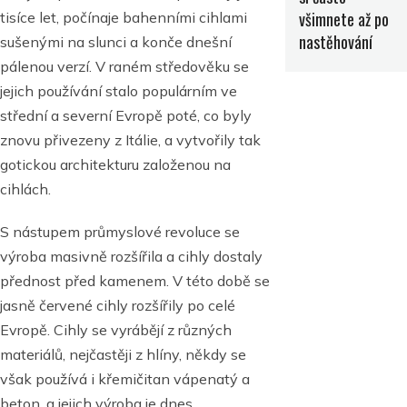
všimnete až po
tisíce let, počínaje bahenními cihlami
nastěhování
sušenými na slunci a konče dnešní
pálenou verzí. V raném středověku se
jejich používání stalo populárním ve
střední a severní Evropě poté, co byly
znovu přivezeny z Itálie, a vytvořily tak
gotickou architekturu založenou na
cihlách.
S nástupem průmyslové revoluce se
výroba masivně rozšířila a cihly dostaly
přednost před kamenem. V této době se
jasně červené cihly rozšířily po celé
Evropě. Cihly se vyrábějí z různých
materiálů, nejčastěji z hlíny, někdy se
však používá i křemičitan vápenatý a
beton, a jejich výroba je dnes