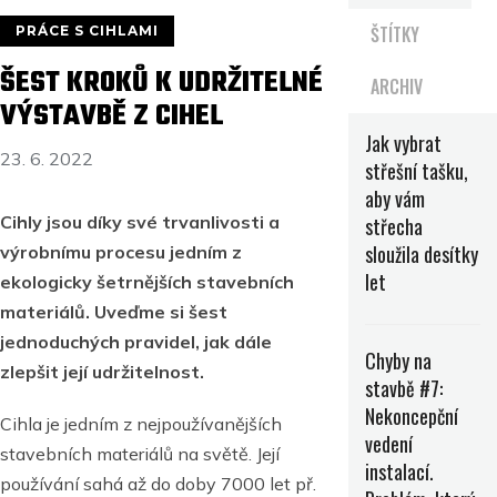
ŠTÍTKY
PRÁCE S CIHLAMI
ŠEST KROKŮ K UDRŽITELNÉ
ARCHIV
VÝSTAVBĚ Z CIHEL
Jak vybrat
23. 6. 2022
střešní tašku,
aby vám
Cihly jsou díky své trvanlivosti a
střecha
sloužila desítky
výrobnímu procesu jedním z
let
ekologicky šetrnějších stavebních
materiálů. Uveďme si šest
jednoduchých pravidel, jak dále
Chyby na
zlepšit její udržitelnost.
stavbě #7:
Nekoncepční
Cihla je jedním z nejpoužívanějších
vedení
stavebních materiálů na světě. Její
instalací.
používání sahá až do doby 7000 let př.