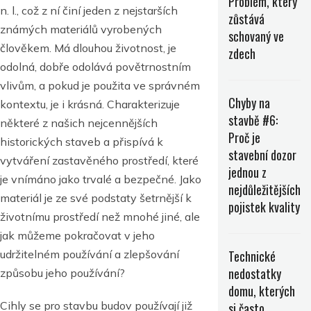
Problém, který
n. l., což z ní činí jeden z nejstarších
zůstává
známých materiálů vyrobených
schovaný ve
člověkem. Má dlouhou životnost, je
zdech
odolná, dobře odolává povětrnostním
vlivům, a pokud je použita ve správném
Chyby na
kontextu, je i krásná. Charakterizuje
stavbě #6:
některé z našich nejcennějších
Proč je
historických staveb a přispívá k
stavební dozor
vytváření zastavěného prostředí, které
jednou z
je vnímáno jako trvalé a bezpečné. Jako
nejdůležitějších
materiál je ze své podstaty šetrnější k
pojistek kvality
životnímu prostředí než mnohé jiné, ale
jak můžeme pokračovat v jeho
udržitelném používání a zlepšování
Technické
nedostatky
způsobu jeho používání?
domu, kterých
Cihly se pro stavbu budov používají již
si často