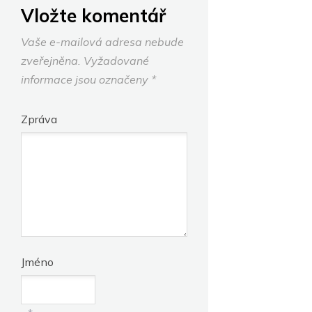
Vložte komentář
Vaše e-mailová adresa nebude
zveřejněna.
Vyžadované
informace jsou označeny
*
Zpráva
Jméno