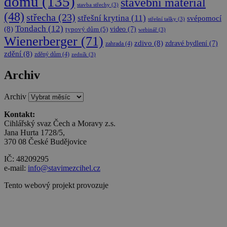
domu
(135)
stavební materiál
návštěvnících
stavba střechy
(3)
relacích a
(48)
kampaních p
střecha
(23)
střešní krytina
(11)
svépomocí
střešní tašky
(3)
analytické
Tondach
(12)
(8)
video
(7)
přehledy we
typový dům
(5)
webinář
(3)
Wienerberger
(71)
zdivo
(8)
zdravé bydlení
(7)
zahrada
(4)
zdění
(8)
zděný dům
(4)
zedník
(3)
Archiv
Archiv
Kontakt:
Cihlářský svaz Čech a Moravy z.s.
Jana Hurta 1728/5,
370 08 České Budějovice
IČ: 48209295
e-mail:
info@stavimezcihel.cz
Tento webový projekt provozuje