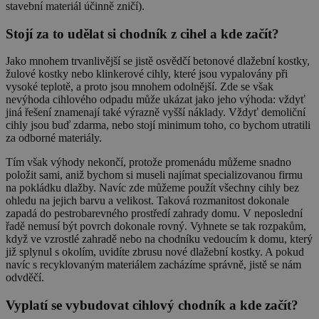
stavební materiál účinně zničí).
Stojí za to udělat si chodník z cihel a kde začít?
Jako mnohem trvanlivější se jistě osvědčí betonové dlažební kostky,
žulové kostky nebo klinkerové cihly, které jsou vypalovány při
vysoké teplotě, a proto jsou mnohem odolnější. Zde se však
nevýhoda cihlového odpadu může ukázat jako jeho výhoda: vždyť
jiná řešení znamenají také výrazně vyšší náklady. Vždyť demoliční
cihly jsou buď zdarma, nebo stojí minimum toho, co bychom utratili
za odborné materiály.
Tím však výhody nekončí, protože promenádu můžeme snadno
položit sami, aniž bychom si museli najímat specializovanou firmu
na pokládku dlažby. Navíc zde můžeme použít všechny cihly bez
ohledu na jejich barvu a velikost. Taková rozmanitost dokonale
zapadá do pestrobarevného prostředí zahrady domu. V neposlední
řadě nemusí být povrch dokonale rovný. Vyhnete se tak rozpakům,
když ve vzrostlé zahradě nebo na chodníku vedoucím k domu, který
již splynul s okolím, uvidíte zbrusu nové dlažební kostky. A pokud
navíc s recyklovaným materiálem zacházíme správně, jistě se nám
odvděčí.
Vyplatí se vybudovat cihlový chodník a kde začít?