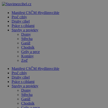
Manifest CSČM #bydlimvcihle
Proč cihly
Druhy cihel
Práce s cihlami
Stavby a projekty
Domy
Střecha
Garáž
Chodník
Grily a pece
Komíny
Zeď
Manifest CSČM #bydlimvcihle
Proč cihly
Druhy cihel
Práce s cihlami
Stavby a projekty
Domy
Střecha
Garáž
Chodník
Grily a pece