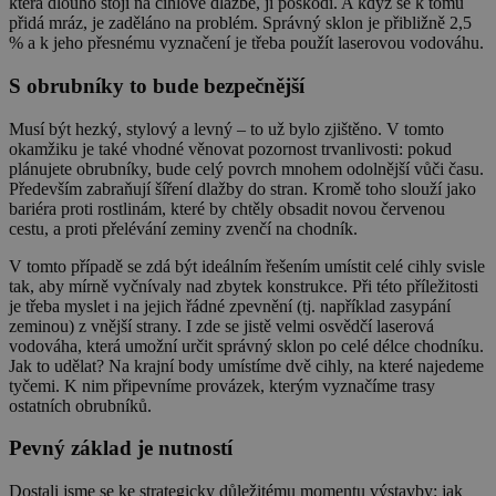
která dlouho stojí na cihlové dlažbě, ji poškodí. A když se k tomu
přidá mráz, je zaděláno na problém. Správný sklon je přibližně 2,5
% a k jeho přesnému vyznačení je třeba použít laserovou vodováhu.
S obrubníky to bude bezpečnější
Musí být hezký, stylový a levný – to už bylo zjištěno. V tomto
okamžiku je také vhodné věnovat pozornost trvanlivosti: pokud
plánujete obrubníky, bude celý povrch mnohem odolnější vůči času.
Především zabraňují šíření dlažby do stran. Kromě toho slouží jako
bariéra proti rostlinám, které by chtěly obsadit novou červenou
cestu, a proti přelévání zeminy zvenčí na chodník.
V tomto případě se zdá být ideálním řešením umístit celé cihly svisle
tak, aby mírně vyčnívaly nad zbytek konstrukce. Při této příležitosti
je třeba myslet i na jejich řádné zpevnění (tj. například zasypání
zeminou) z vnější strany. I zde se jistě velmi osvědčí laserová
vodováha, která umožní určit správný sklon po celé délce chodníku.
Jak to udělat? Na krajní body umístíme dvě cihly, na které najedeme
tyčemi. K nim připevníme provázek, kterým vyznačíme trasy
ostatních obrubníků.
Pevný základ je nutností
Dostali jsme se ke strategicky důležitému momentu výstavby: jak