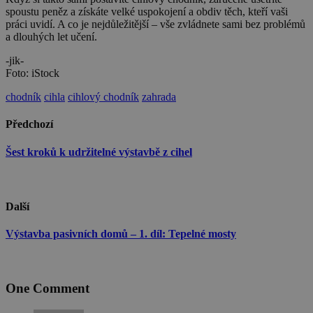
spoustu peněz a získáte velké uspokojení a obdiv těch, kteří vaši
práci uvidí. A co je nejdůležitější – vše zvládnete sami bez problémů
a dlouhých let učení.
-jik-
Nezbytně nutné soubory
Výkonové soubory
Foto: iStock
Soubory cílení
Funkční soubory
chodník
cihla
cihlový chodník
zahrada
Nezbytně nutné soubory cookie umožňují
Předchozí
základní funkce webových stránek, jako je
přihlášení uživatele a správa účtu. Webové stránky
nelze bez nezbytně nutných souborů cookie
Šest kroků k udržitelné výstavbě z cihel
správně používat.
Poskytovatel
/
Název
Vyprší
Popis
Doména
Další
CookieScriptConsent
1 rok
Tento sou
CookieScript
cookie
stavimezcihel.cz
používá
Výstavba pasivních domů – 1. díl: Tepelné mosty
služba
Cookie-
Script.com
zapamatov
předvoleb
One Comment
souhlasu s
soubory
cookie