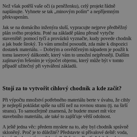
Než však potěší vaše oči (a peněženku), celý projekt řádně
naplánujte. Vyhnete se tak „minovým polím“ a nepříjemným
překvapením.
Jak se na domácího inženýra sluší, vypracujte nejprve předběžný
plán svého projektu. Poté na základě plánu přesně vytyčte
staveniště: pomocí tyčí a provázků vyznačte, kudy povede chodník
a jak bude široký. To vám umožní posoudit, zda máte k dispozici
dostatek materiálu. – Dobrým a osvědčeným nápadem je použít k
tomu laserový dálkoměr, který vám to umožní nejpřesněji. Dalším
zajímavým řešením je výpočet objemu, který může být v tomto
případě užitečný při vytváření základů.
Stojí za to vytvořit cihlový chodník a kde začít?
Při výpočtu množství potřebného materiálu berte v úvahu, že cihly
je nejlepší pokládat spíše na užší než na rovnou stranu (tj. na širší
stranu). To samozřejmě znamená, že budete muset mít více
stavebního materiálu, ale také to zajišťuje větší odolnost.
A ještě jedna věc: předem myslete na to, aby byl chodník správně
skloněný. Proč je to důležité? Představte si přívalové deště: voda,