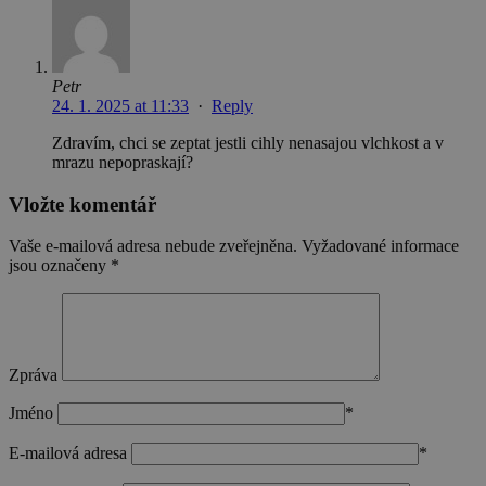
návštěvníků
Je nutné, a
banner
cookie
Cookie-
Petr
Script.com
fungoval
24. 1. 2025 at 11:33
·
Reply
správně.
Zdravím, chci se zeptat jestli cihly nenasajou vlchkost a v
__cf_bm
29
Tento sou
Cloudflare Inc.
mrazu nepopraskají?
minut
cookie se
.onesignal.com
zásadách ochrany soukromí společnosti Google
58
používá k
sekund
rozlišení
Vložte komentář
mezi lidmi 
roboty. To 
pro web
Vaše e-mailová adresa nebude zveřejněna.
Vyžadované informace
přínosné, 
jsou označeny
*
bylo možn
podávat
platné zpr
o používán
jejich
webových
stránek.
Zpráva
udid
.stavimezcihel.cz
4 týdny
Tento cook
2 dny
se používá 
Jméno
*
jedinečné
identifikaci
E-mailová adresa
*
zařízení,
která mají
přístup k