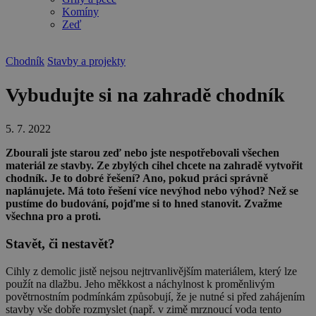
Komíny
Zeď
Chodník
Stavby a projekty
Vybudujte si na zahradě chodník
5. 7. 2022
Zbourali jste starou zeď nebo jste nespotřebovali všechen
materiál ze stavby. Ze zbylých cihel chcete na zahradě vytvořit
chodník. Je to dobré řešení? Ano, pokud práci správně
naplánujete. Má toto řešení více nevýhod nebo výhod? Než se
pustíme do budování, pojďme si to hned stanovit. Zvažme
všechna pro a proti.
Stavět, či nestavět?
Cihly z demolic jistě nejsou nejtrvanlivějším materiálem, který lze
použít na dlažbu. Jeho měkkost a náchylnost k proměnlivým
povětrnostním podmínkám způsobují, že je nutné si před zahájením
stavby vše dobře rozmyslet (např. v zimě mrznoucí voda tento