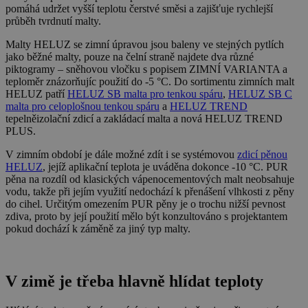
pomáhá udržet vyšší teplotu čerstvé směsi a zajišťuje rychlejší
průběh tvrdnutí malty.
Malty HELUZ se zimní úpravou jsou baleny ve stejných pytlích
jako běžné malty, pouze na čelní straně najdete dva různé
piktogramy – sněhovou vločku s popisem ZIMNÍ VARIANTA a
teploměr znázorňujíc použití do -5 °C. Do sortimentu zimních malt
HELUZ patří
HELUZ SB malta pro tenkou spáru
,
HELUZ SB C
malta pro celoplošnou tenkou spáru
a
HELUZ TREND
tepelněizolační zdicí a zakládací malta a nová HELUZ TREND
PLUS.
V zimním období je dále možné zdít i se systémovou
zdicí pěnou
HELUZ
, jejíž aplikační teplota je uváděna dokonce -10 °C. PUR
pěna na rozdíl od klasických vápenocementových malt neobsahuje
vodu, takže při jejím využití nedochází k přenášení vlhkosti z pěny
do cihel. Určitým omezením PUR pěny je o trochu nižší pevnost
zdiva, proto by její použití mělo být konzultováno s projektantem
pokud dochází k záměně za jiný typ malty.
V zimě je třeba hlavně hlídat teploty