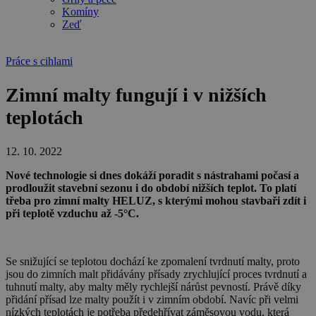
Komíny
Zeď
Práce s cihlami
Zimní malty fungují i v nižších
teplotách
12. 10. 2022
Nové technologie si dnes dokáží poradit s nástrahami počasí a
prodloužit stavební sezonu i do období nižších teplot. To platí
třeba pro zimní malty HELUZ, s kterými mohou stavbaři zdít i
při t
eplotě vzduchu až -5°C.
Se snižující se teplotou dochází ke zpomalení tvrdnutí malty, proto
jsou do zimních malt přidávány přísady zrychlující proces tvrdnutí a
tuhnutí malty, aby malty měly rychlejší nárůst pevností. Právě díky
přidání přísad lze malty použít i v zimním období. Navíc při velmi
nízkých teplotách je potřeba předehřívat záměsovou vodu, která