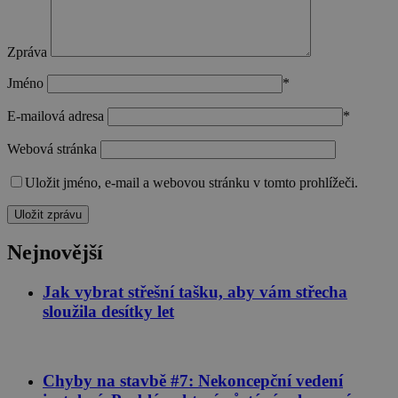
Nezbytně nutné soubory cookie umožňují
základní funkce webových stránek, jako je
Zpráva
přihlášení uživatele a správa účtu. Webové stránky
nelze bez nezbytně nutných souborů cookie
Jméno
*
správně používat.
Poskytovatel
/
E-mailová adresa
*
Název
Vyprší
Popis
Doména
Webová stránka
CookieScriptConsent
1 rok
Tento sou
CookieScript
cookie
stavimezcihel.cz
používá
Uložit jméno, e-mail a webovou stránku v tomto prohlížeči.
služba
Cookie-
Script.com
zapamatov
předvoleb
Nejnovější
souhlasu s
soubory
cookie
Jak vybrat střešní tašku, aby vám střecha
návštěvníků
Je nutné, a
sloužila desítky let
banner
cookie
Cookie-
Script.com
fungoval
Chyby na stavbě #7: Nekoncepční vedení
správně.