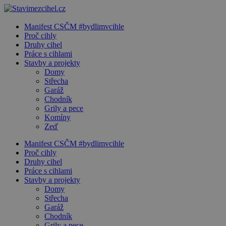
Manifest CSČM #bydlimvcihle
Proč cihly
Druhy cihel
Práce s cihlami
Stavby a projekty
Domy
Střecha
Garáž
Chodník
Grily a pece
Komíny
Zeď
Manifest CSČM #bydlimvcihle
Proč cihly
Druhy cihel
Práce s cihlami
Stavby a projekty
Domy
Střecha
Garáž
Chodník
Grily a pece