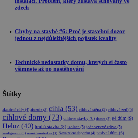
instalací. Problém, který zůstává schovaný ve
__cf_bm
29
Tento sou
Cloudflare Inc.
minut
cookie se
zdech
.onesignal.com
zásadách ochrany soukromí společnosti Google
58
používá k
sekund
rozlišení
mezi lidmi 
roboty. To 
pro web
Chyby na stavbě #6: Proč je stavební dozor
přínosné, 
bylo možn
jednou z nejdůležitějších pojistek kvality
podávat
platné zpr
o používán
jejich
webových
Technické nedostatky domu, kterých si často
stránek.
všimnete až po nastěhování
udid
.stavimezcihel.cz
4 týdny
Tento cook
2 dny
se používá 
jedinečné
identifikaci
zařízení,
Štítky
která mají
přístup k
webové
stránce, ab
cihla
(53)
akustické cihly
(4)
cihlová stěna
(5)
cihlová zeď
(5)
sledovala
akustika
(3)
používání a
cihlové domy
(73)
e4 dům
(9)
cihlové stavby
(6)
zlepšila
dotace
(3)
uživatelsko
Heluz
(40)
hrubá stavba
(8)
izolace
(5)
jednovrstvé zdivo
(5)
zkušenost.
pasivní dům
(6)
Nová zelená úsporám
(4)
konfigurátor
(3)
nosné konstrukce
(3)