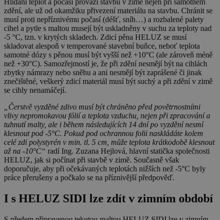
Hlídání teplot a počasí provází stavbu v zimě nejen při samotném
zdění, ale už od okamžiku přivezení materiálu na stavbu. Chránit se
musí proti nepříznivému počasí (déšť, sníh…) a rozbalené palety
cihel a pytle s maltou musejí být uskladněny v suchu za teploty nad
-5 °C, tzn. v krytých skladech. Zdicí pěna HELUZ se musí
skladovat alespoň v temperované stavební buňce, neboť teplota
samotné dózy s pěnou musí být vyšší než +10°C (ale zároveň méně
než +30°C). Samozřejmostí je, že při zdění nesmějí být na cihlách
zbytky námrazy nebo sněhu a ani nesmějí být zaprášené či jinak
znečištěné, veškerý zdicí materiál musí být suchý a při zdění v zimě
se cihly nenamáčejí.
„Čerstvě vyzděné zdivo musí být chráněno před povětrnostními
vlivy nepromokavou fólií a teplota vzduchu, nejen při zpracování a
tuhnutí malty, ale i během následujících 14 dní po vyzdění nesmí
klesnout pod -5°C
.
Pokud pod ochrannou folii naskládáte kolem
celé zdi polystyrén v min. tl. 5 cm, může teplota krátkodobě klesnout
až na -10°C“
radí Ing. Zuzana Hejlová, hlavní statička společnosti
HELUZ, jak si počínat při stavbě v zimě. Současně však
doporučuje, aby při očekávaných teplotách nižších než -5°C byly
práce přerušeny a počkalo se na příznivější předpověď.
I s HELUZ SIDI lze zdít v zimním období
S předem připravenou tekutou maltou HELUZ SIDI lze v zimním