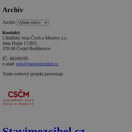
se používá k
pokud je
rozlišení
nalezen jako
Archiv
jedinečných
soubor cookie
uživatelů
relace, bude
přiřazením
pravděpodobně
Archiv
náhodně
použit jako pro
vygenerovan
správu stavu
čísla jako
relace.
Kontakt:
identifikátoru
Cihlářský svaz Čech a Moravy z.s.
klienta. Je
Jana Hurta 1728/5,
součástí kaž
požadavku n
370 08 České Budějovice
stránku na w
a slouží k
IČ: 48209295
výpočtu údaj
e-mail:
info@stavimezcihel.cz
návštěvnících
relacích a
kampaních p
Tento webový projekt provozuje
analytické
přehledy we
Stavimezcihel.cz