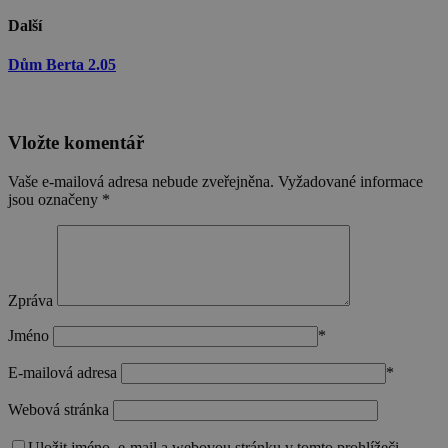
Další
Poskytovatel
/
Název
Vyprší
Popis
Doména
Dům Berta 2.05
CookieScriptConsent
1 rok
Tento sou
CookieScript
cookie
stavimezcihel.cz
používá
služba
Cookie-
Vložte komentář
Script.com
zapamatov
předvoleb
Vaše e-mailová adresa nebude zveřejněna.
Vyžadované informace
souhlasu s
soubory
jsou označeny
*
cookie
návštěvníků
Je nutné, a
banner
cookie
Cookie-
Script.com
Zpráva
fungoval
správně.
Jméno
*
__cf_bm
29
Tento sou
Cloudflare Inc.
minut
cookie se
.onesignal.com
zásadách ochrany soukromí společnosti Google
E-mailová adresa
*
58
používá k
sekund
rozlišení
mezi lidmi 
Webová stránka
roboty. To 
pro web
Uložit jméno, e-mail a webovou stránku v tomto prohlížeči.