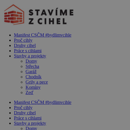
Manifest CSČM #bydlimvcihle
Proč cihly
Druhy cihel
Práce s cihlami
Stavby a projekty
Domy
Střecha
Garáž
Chodník
Grily a pece
Komíny
Zeď
Manifest CSČM #bydlimvcihle
Proč cihly
Druhy cihel
Práce s cihlami
Stavby a projekty
Domy