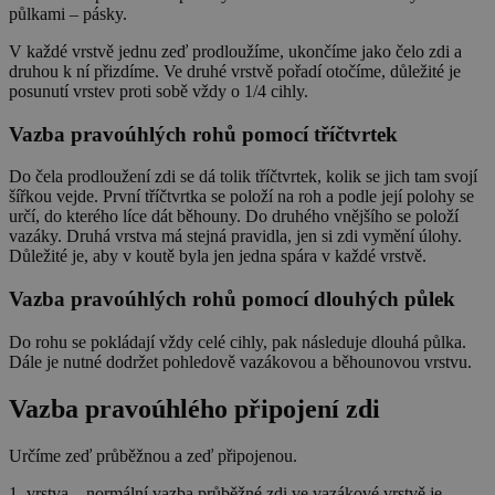
půlkami – pásky.
V každé vrstvě jednu zeď prodloužíme, ukončíme jako čelo zdi a
druhou k ní přizdíme. Ve druhé vrstvě pořadí otočíme, důležité je
posunutí vrstev proti sobě vždy o 1/4 cihly.
Vazba pravoúhlých rohů pomocí tříčtvrtek
Do čela prodloužení zdi se dá tolik tříčtvrtek, kolik se jich tam svojí
šířkou vejde. První tříčtvrtka se položí na roh a podle její polohy se
určí, do kterého líce dát běhouny. Do druhého vnějšího se položí
vazáky. Druhá vrstva má stejná pravidla, jen si zdi vymění úlohy.
Důležité je, aby v koutě byla jen jedna spára v každé vrstvě.
Vazba pravoúhlých rohů pomocí dlouhých půlek
Do rohu se pokládají vždy celé cihly, pak následuje dlouhá půlka.
Dále je nutné dodržet pohledově vazákovou a běhounovou vrstvu.
Vazba pravoúhlého připojení zdi
Určíme zeď průběžnou a zeď připojenou.
1. vrstva – normální vazba průběžné zdi ve vazákové vrstvě je