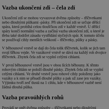
Vazba ukončení zdi – čela zdí
Ukončení zdí se mohou vyvazovat dvěma způsoby – tříčtvrtkami
nebo dlouhými půlkami -pásky. Při ukončení zdi se určuje dělící
spára, která probíhá celou tloušťkou zdí v každé vrstvě. U dělící
spáry končí normální vazba a začíná vazba ukončení zdí, u které je
třeba také dodržet zásadu vystřídání styčných spár. K tomuto účelu
se používají cihly menších velikostí – tříčtvrtky, půlky a pásky.
V běhounové vrstvě se dají do čela tolik tříčtvrtek, kolik se jich tam
svojí šířkou vejde. Ve vazákové vrstvě se dává na každý roh dvojice
tříčtvrtek. Zbytek čela zdi se vyplní celými cihlami.
V první běhounové vrstvě jsou v obou lících běhouny. K těmto
rohovým cihlám se položí dlouhé pásky. Zbytek čela zdi se vyplní
celými cihlami. Ve druhé vrstvě jsou rohové cihly položeny jako
vazáky a k nim se přisadí dlouhé půlky a pak už zase jen vazáky.
Výjimku tvoří zeď tlustá na 1 cihlu, kde v běhounové vazbě není
žádná dlouhá půlka.
Vazba pravoúhlých rohů
Provádí se opět dvěma způsoby – tříčtvrtkami nebo dlouhými