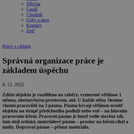
Střecha
Garáž
Chodník
Grily a pece
Komíny
Zeď
Práce s cihlami
Správná organizace práce je
základem úspěchu
8. 12. 2022
Zdění objektu je rozděleno na záběry, vymezené většinou 1
stěnou, obestavěným prostorem, atd. U každé stěny členíme
vlastní pracoviště na 3 pásma. Pásma bývají většinou uvnitř
objektu na stropě předchozího podlaží nebo vně – na hlavním
pracovním lešení. Pracovní pásmo je hned vedle stavěné zdi,
tam stojí zedníci, materiálové pásmo – prostor na ložení cihel a
malty. Dopravní pásmo – přísun materiálu.