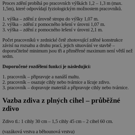
Proces zdění probíhá po pracovních výškách 1,2 – 1,3 m (max.
1,5m), které odpovídají fyziologickým možnostem pracovníků.
1. výška – zdění z úrovně stropu do výšky 1,07 m.
2. výška – zdění z pomocného lešení v úrovni 1,07 m.
3. výška – zdění z pomocného lešení v úrovni 2,1 m.
Počet pracovníků v zednické četě zhotovující zděné konstrukce
závisí na rozsahu a druhu prací, jejich situování ve stavbě –
doporučitelné minimum jsou tři a přiměřené maximum není větší než
sedm.
Doporučené rozdělení funkcí je následující:
1. pracovník – připravuje a nanáší maltu.
2. pracovník – osazuje cihly nebo tvárnice a lícuje zdivo.
3. pracovník – dopravuje materiál a připravuje cihly nebo tvárnice.
Vazba zdiva z plných cihel – průběžné
zdivo
Zdivo tl.: 1 cihly 30 cm – 1,5 cihly 45 cm – 2 cihel 60 cm.
(vazáková vrstva a běhounová vrstva)