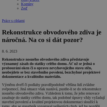
Komíny
Zeď
Práce s cihlami
Rekonstrukce obvodového zdiva je
náročná. Na co si dát pozor?
8. 6. 2023
Rekonstrukce nosného obvodového zdiva představuje
významný zásah do statiky celého domu. Ať už se jedná o
probourání oken či o opravu nevyhovujícího stavu stěn,
neobejdete se bez stavebního povolení, bezchybné projektové
dokumentace a kvalitního materiálu.
Výměnu dveří či podlahy pravděpodobně většina lidí zvládne
svépomocí. Jiná situace však nastává, pustíte-li se do rekonstrukce
nosného obvodového zdiva. Vzhledem k tomu, že jeho renovace
zasahuje do statiky celého domu, tak podobné úpravy vždy vyžadují
stavební povolení a kvalitní projektovou dokumentaci sloužící k
tomu, aby se stavebník vyvaroval veškerých chyb, jež by později