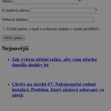
Jméno
*
E-mailová adresa
*
Webová stránka
Nezbytně nutné soubory
Výkonové soubory
Uložit jméno, e-mail a webovou stránku v tomto prohlížeči.
Soubory cílení
Funkční soubory
Nezbytně nutné soubory cookie umožňují
základní funkce webových stránek, jako je
Nejnovější
přihlášení uživatele a správa účtu. Webové stránky
nelze bez nezbytně nutných souborů cookie
správně používat.
Jak vybrat střešní tašku, aby vám střecha
sloužila desítky let
Poskytovatel
/
Název
Vyprší
Popis
Doména
CookieScriptConsent
1 rok
Tento sou
CookieScript
cookie
stavimezcihel.cz
používá
Chyby na stavbě #7: Nekoncepční vedení
služba
instalací. Problém, který zůstává schovaný ve
Cookie-
Script.com
zdech
zapamatov
předvoleb
souhlasu s
soubory
cookie