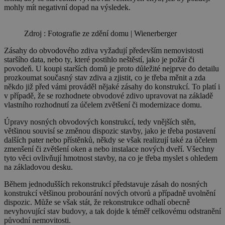
mohly mít negativní dopad na výsledek.
Zdroj : Fotografie ze zdění domu | Wienerberger
Zásahy do obvodového zdiva vyžadují především nemovistosti
staršího data, nebo ty, které postihlo neštěstí, jako je požár či
povodeň. U koupi starších domů je proto důležité nejprve do detailu
prozkoumat současný stav zdiva a zjistit, co je třeba měnit a zda
někdo již před vámi prováděl nějaké zásahy do konstrukcí. To platí i
v případě, že se rozhodnete obvodové zdivo upravovat na základě
vlastního rozhodnutí za účelem zvětšení či modernizace domu.
Úpravy nosných obvodových konstrukcí, tedy vnějších stěn,
většinou souvisí se změnou dispozic stavby, jako je třeba postavení
dalších pater nebo přístěnků, někdy se však realizují také za účelem
zmenšení či zvětšení oken a nebo instalace nových dveří. Všechny
tyto věci ovlivňují hmotnost stavby, na co je třeba myslet s ohledem
na základovou desku.
Během jednodušších rekonstrukcí představuje zásah do nosných
konstrukcí většinou probourání nových otvorů a případně uvolnění
dispozic. Může se však stát, že rekonstrukce odhalí obecně
nevyhovující stav budovy, a tak dojde k téměř celkovému odstranění
původní nemovitosti.