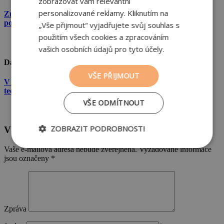
zobrazovat vám relevantní
personalizované reklamy. Kliknutím na
Změny klimatu? Cihla je materiál, který obstojí v každém
počasí
„Vše přijmout“ vyjadřujete svůj souhlas s
použitím všech cookies a zpracováním
vašich osobních údajů pro tyto účely.
Další
VŠE PŘIJMOUT
V létě chladí, v zimě udrží teplo domova. Překlady pro stínicí
techniku sluneční žár do interiéru nepustí
VŠE ODMÍTNOUT
ZOBRAZIT PODROBNOSTI
Vložte komentář
Nezbytně
Výkonové
Soubory
Vaše e-mailová adresa nebude zveřejněna.
Vyžadované informace
nutné
soubory
cílení
jsou označeny
*
soubory
Funkční soubory
Zpráva