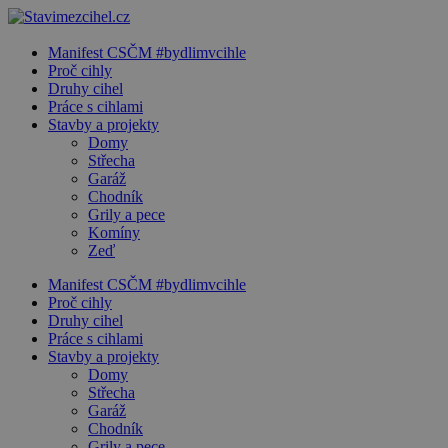
Manifest CSČM #bydlimvcihle
Proč cihly
Druhy cihel
Práce s cihlami
Stavby a projekty
Domy
Střecha
Garáž
Chodník
Grily a pece
Komíny
Zeď
Manifest CSČM #bydlimvcihle
Proč cihly
Druhy cihel
Práce s cihlami
Stavby a projekty
Domy
Střecha
Garáž
Chodník
Grily a pece