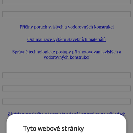
Příčiny poruch svislých a vodorovných konstrukcí
Optimalizace výběru stavebních materiálů
Správné technologické postupy při zhotovování svislých a
vodorovných konstrukcí
Závislost tepelného odporu obvodové konstrukce na nákladech
vytápění
Tyto webové stránky
Užití a perspektivy pálených cihlářských výrobků