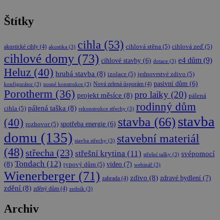
cookie
stavimezcihel.cz
používá
služba
Štítky
Cookie-
Script.com
zapamatov
cihla
(53)
předvoleb
akustické cihly
(4)
cihlová stěna
(5)
cihlová zeď
(5)
akustika
(3)
souhlasu s
cihlové domy
(73)
soubory
e4 dům
(9)
cihlové stavby
(6)
dotace
(3)
cookie
Heluz
(40)
návštěvníků
hrubá stavba
(8)
izolace
(5)
jednovrstvé zdivo
(5)
Je nutné, a
pasivní dům
(6)
Nová zelená úsporám
(4)
konfigurátor
(3)
nosné konstrukce
(3)
banner
Porotherm
(36)
pro laiky
(20)
cookie
projekt měsíce
(8)
pálená
Cookie-
rodinný dům
Script.com
pálená taška
(8)
cihla
(5)
rekonstrukce střechy
(3)
fungoval
stavba
stavba
(66)
(40)
správně.
spotřeba energie
(6)
rozhovor
(5)
domu
(135)
__cf_bm
29
Tento sou
stavební materiál
Cloudflare Inc.
stavba střechy
(3)
minut
cookie se
.onesignal.com
zásadách ochrany soukromí společnosti Google
58
používá k
(48)
střecha
(23)
střešní krytina
(11)
svépomocí
střešní tašky
(3)
sekund
rozlišení
Tondach
(12)
mezi lidmi 
(8)
video
(7)
typový dům
(5)
webinář
(3)
roboty. To 
Wienerberger
(71)
pro web
zdivo
(8)
zdravé bydlení
(7)
zahrada
(4)
přínosné, 
zdění
(8)
zděný dům
(4)
zedník
(3)
bylo možn
podávat
platné zpr
Archiv
o používán
jejich