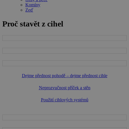
Komíny
Zeď
Proč stavět z cihel
Dejme přednost pohodě – dejme přednost cihle
Neprozvučnost příček a stěn
Použití cihlových systémů