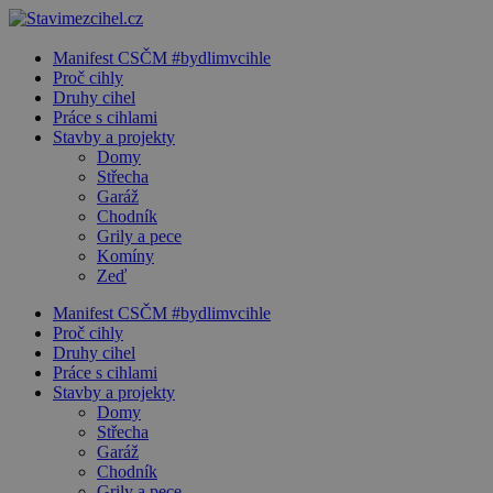
Manifest CSČM #bydlimvcihle
Proč cihly
Druhy cihel
Práce s cihlami
Stavby a projekty
Domy
Střecha
Garáž
Chodník
Grily a pece
Komíny
Zeď
Manifest CSČM #bydlimvcihle
Proč cihly
Druhy cihel
Práce s cihlami
Stavby a projekty
Domy
Střecha
Garáž
Chodník
Grily a pece