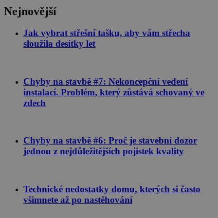
nutné
soubory
cílení
Nejnovější
soubory
Jak vybrat střešní tašku, aby vám střecha
sloužila desítky let
Funkční soubory
Chyby na stavbě #7: Nekoncepční vedení
instalací. Problém, který zůstává schovaný ve
zdech
Nezbytně nutné soubory
Výkonové soubory
Soubory cílení
Funkční soubory
Chyby na stavbě #6: Proč je stavební dozor
Nezbytně nutné soubory cookie umožňují
jednou z nejdůležitějších pojistek kvality
základní funkce webových stránek, jako je
přihlášení uživatele a správa účtu. Webové stránky
nelze bez nezbytně nutných souborů cookie
správně používat.
Technické nedostatky domu, kterých si často
Poskytovatel
/
Název
Vyprší
Popis
všimnete až po nastěhování
Doména
CookieScriptConsent
1 rok
Tento sou
CookieScript