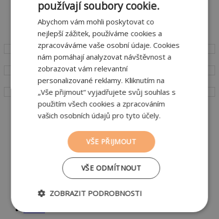
používají soubory cookie.
Tepelně izolační malty a omítky šetří náklady na vytápění
Abychom vám mohli poskytovat co
nejlepší zážitek, používáme cookies a
zpracováváme vaše osobní údaje. Cookies
nám pomáhají analyzovat návštěvnost a
zobrazovat vám relevantní
personalizované reklamy. Kliknutím na
„Vše přijmout“ vyjadřujete svůj souhlas s
použitím všech cookies a zpracováním
Vliv technologické nekázně na výsledně stavebně fyzikální
vašich osobních údajů pro tyto účely.
vlastnosti zděných konstrukcí
VŠE PŘIJMOUT
Ekonomika výstavby a provozu projektů z cihelných systémů –
poznatky z SRN, Rakouska a Švýcarska
VŠE ODMÍTNOUT
… a mnoho dalších důvodů proč stavět z pálených cihel
Nejnovější
ZOBRAZIT PODROBNOSTI
Štítky
Archiv
Nezbytně
Výkonové
Soubory