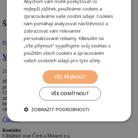
Abychom vám mohli poskytovat co
Komíny
nejlepší zážitek, používáme cookies a
Zeď
zpracováváme vaše osobní údaje. Cookies
Štítek:
vliv na zdraví
nám pomáhají analyzovat návštěvnost a
zobrazovat vám relevantní
personalizované reklamy. Kliknutím na
Proč cihly
„Vše přijmout“ vyjadřujete svůj souhlas s
použitím všech cookies a zpracováním
Vliv cihelné stavby na zdraví obyvatel
vašich osobních údajů pro tyto účely.
21. 5. 2024
VŠE PŘIJMOUT
Při hledání vhodného bydlení jsou důležité nejen estetické a
praktické faktory, ale také ty, které se týkají zdraví a pohody.
Cihelné stavby nabízí řadu výhod, které přispívají k celkovému
VŠE ODMÍTNOUT
zdraví a pohodě obyvatel. Cihla je tradiční materiál s bohatou
historií, symbolizující zodpovědný přístup k bydlení. Investice do
ZOBRAZIT PODROBNOSTI
cihelné stavby je investicí do […]
Číst více
Nezbytně
Výkonové
Soubory
nutné
soubory
cílení
Kontakt:
soubory
Cihlářský svaz Čech a Moravy z.s.