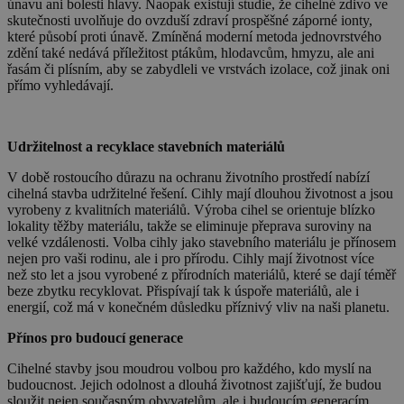
únavu ani bolesti hlavy. Naopak existují studie, že cihelné zdivo ve
skutečnosti uvolňuje do ovzduší zdraví prospěšné záporné ionty,
které působí proti únavě. Zmíněná moderní metoda jednovrstvého
zdění také nedává příležitost ptákům, hlodavcům, hmyzu, ale ani
řasám či plísním, aby se zabydleli ve vrstvách izolace, což jinak oni
přímo vyhledávají.
Udržitelnost a recyklace stavebních materiálů
V době rostoucího důrazu na ochranu životního prostředí nabízí
cihelná stavba udržitelné řešení. Cihly mají dlouhou životnost a jsou
vyrobeny z kvalitních materiálů. Výroba cihel se orientuje blízko
lokality těžby materiálu, takže se eliminuje přeprava suroviny na
velké vzdálenosti. Volba cihly jako stavebního materiálu je přínosem
nejen pro vaši rodinu, ale i pro přírodu. Cihly mají životnost více
než sto let a jsou vyrobené z přírodních materiálů, které se dají téměř
beze zbytku recyklovat. Přispívají tak k úspoře materiálů, ale i
energií, což má v konečném důsledku příznivý vliv na naši planetu.
Přínos pro budoucí generace
Cihelné stavby jsou moudrou volbou pro každého, kdo myslí na
budoucnost. Jejich odolnost a dlouhá životnost zajišťují, že budou
sloužit nejen současným obyvatelům, ale i budoucím generacím.