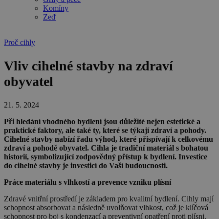
Komíny
Zeď
Proč cihly
Vliv cihelné stavby na zdraví
obyvatel
21. 5. 2024
Při hledání vhodného bydlení jsou důležité nejen estetické a
praktické faktory, ale také ty, které se týkají zdraví a pohody.
Cihelné stavby nabízí řadu výhod, které přispívají k celkovému
zdraví a pohodě obyvatel. Cihla je tradiční materiál s bohatou
historií, symbolizující zodpovědný přístup k bydlení. Investice
do cihelné stavby je investicí do Vaší budoucnosti.
Práce materiálu s vlhkostí a prevence vzniku plísní
Zdravé vnitřní prostředí je základem pro kvalitní bydlení. Cihly mají
schopnost absorbovat a následně uvolňovat vlhkost, což je klíčová
schopnost pro boj s kondenzací a preventivní opatření proti plísni.