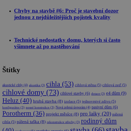
pro web
přínosné, 
Chyby na stavbě #6: Proč je stavební dozor
bylo možn
podávat
jednou z nejdůležitějších pojistek kvality
platné zpr
o používán
jejich
webových
stránek.
Technické nedostatky domu, kterých si často
udid
.stavimezcihel.cz
4 týdny
Tento cook
všimnete až po nastěhování
2 dny
se používá 
jedinečné
identifikaci
zařízení,
která mají
Štítky
přístup k
webové
stránce, ab
sledovala
cihla
(53)
používání a
akustické cihly
(4)
cihlová stěna
(5)
cihlová zeď
(5)
akustika
(3)
zlepšila
cihlové domy
(73)
e4 dům
(9)
uživatelsko
cihlové stavby
(6)
dotace
(3)
zkušenost.
Heluz
(40)
hrubá stavba
(8)
izolace
(5)
jednovrstvé zdivo
(5)
pasivní dům
(6)
Nová zelená úsporám
(4)
konfigurátor
(3)
nosné konstrukce
(3)
Porotherm
(36)
pro laiky
(20)
projekt měsíce
(8)
pálená
rodinný dům
pálená taška
(8)
cihla
(5)
rekonstrukce střechy
(3)
stavba
stavba
(66)
(40)