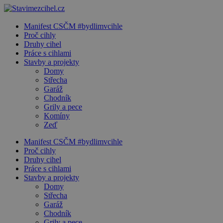
Manifest CSČM #bydlimvcihle
Proč cihly
Druhy cihel
Práce s cihlami
Stavby a projekty
Domy
Střecha
Garáž
Chodník
Grily a pece
Komíny
Zeď
Manifest CSČM #bydlimvcihle
Proč cihly
Druhy cihel
Práce s cihlami
Stavby a projekty
Domy
Střecha
Garáž
Chodník
Grily a pece