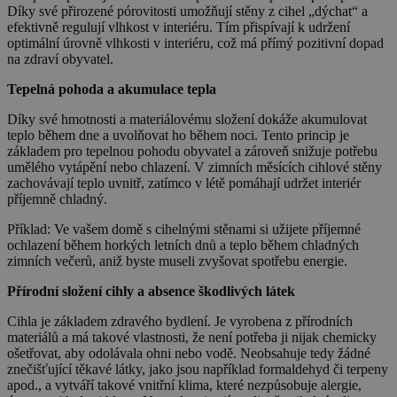
Díky své přirozené pórovitosti umožňují stěny z cihel „dýchat“ a
efektivně regulují vlhkost v interiéru. Tím přispívají k udržení
optimální úrovně vlhkosti v interiéru, což má přímý pozitivní dopad
na zdraví obyvatel.
Tepelná pohoda a akumulace tepla
Díky své hmotnosti a materiálovému složení dokáže akumulovat
teplo během dne a uvolňovat ho během noci. Tento princip je
základem pro tepelnou pohodu obyvatel a zároveň snižuje potřebu
umělého vytápění nebo chlazení. V zimních měsících cihlové stěny
zachovávají teplo uvnitř, zatímco v létě pomáhají udržet interiér
příjemně chladný.
Příklad: Ve vašem domě s cihelnými stěnami si užijete příjemné
ochlazení během horkých letních dnů a teplo během chladných
zimních večerů, aniž byste museli zvyšovat spotřebu energie.
Přírodní složení cihly a absence škodlivých látek
Cihla je základem zdravého bydlení. Je vyrobena z přírodních
materiálů a má takové vlastnosti, že není potřeba ji nijak chemicky
ošetřovat, aby odolávala ohni nebo vodě. Neobsahuje tedy žádné
znečišťující těkavé látky, jako jsou například formaldehyd či terpeny
apod., a vytváří takové vnitřní klima, které nezpůsobuje alergie,