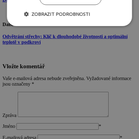
ZOBRAZIT PODROBNOSTI
Další
Nezbytně
Výkonové
Soubory
nutné
soubory
cílení
soubory
Odvětrání střechy: Klíč k dlouhodobé životnosti a optimální
teplotě v podkroví
Funkční soubory
Vložte komentář
Vaše e-mailová adresa nebude zveřejněna.
Vyžadované informace
jsou označeny
*
Nezbytně nutné soubory
Výkonové soubory
Soubory cílení
Funkční soubory
Zpráva
Nezbytně nutné soubory cookie umožňují
Jméno
*
základní funkce webových stránek, jako je
přihlášení uživatele a správa účtu. Webové stránky
E-mailová adresa
*