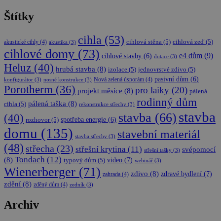
soubory
Štítky
cihla
(53)
akustické cihly
(4)
cihlová stěna
(5)
cihlová zeď
(5)
akustika
(3)
Funkční soubory
cihlové domy
(73)
e4 dům
(9)
cihlové stavby
(6)
dotace
(3)
Heluz
(40)
hrubá stavba
(8)
izolace
(5)
jednovrstvé zdivo
(5)
pasivní dům
(6)
Nová zelená úsporám
(4)
konfigurátor
(3)
nosné konstrukce
(3)
Porotherm
(36)
pro laiky
(20)
projekt měsíce
(8)
pálená
rodinný dům
pálená taška
(8)
cihla
(5)
rekonstrukce střechy
(3)
stavba
stavba
(66)
Nezbytně nutné soubory
Výkonové soubory
(40)
spotřeba energie
(6)
rozhovor
(5)
domu
(135)
Soubory cílení
Funkční soubory
stavební materiál
stavba střechy
(3)
(48)
střecha
(23)
Nezbytně nutné soubory cookie umožňují
střešní krytina
(11)
svépomocí
střešní tašky
(3)
základní funkce webových stránek, jako je
Tondach
(12)
(8)
video
(7)
typový dům
(5)
webinář
(3)
přihlášení uživatele a správa účtu. Webové stránky
Wienerberger
(71)
nelze bez nezbytně nutných souborů cookie
zdivo
(8)
zdravé bydlení
(7)
zahrada
(4)
správně používat.
zdění
(8)
zděný dům
(4)
zedník
(3)
Poskytovatel
/
Název
Vyprší
Popis
Doména
Archiv
CookieScriptConsent
1 rok
Tento sou
CookieScript