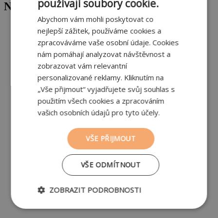
používají soubory cookie.
Nejnovější
Abychom vám mohli poskytovat co
Jak vybrat střešní tašku, aby vám střecha
nejlepší zážitek, používáme cookies a
sloužila desítky let
zpracováváme vaše osobní údaje. Cookies
nám pomáhají analyzovat návštěvnost a
zobrazovat vám relevantní
Chyby na stavbě #7: Nekoncepční vedení
personalizované reklamy. Kliknutím na
instalací. Problém, který zůstává schovaný ve
„Vše přijmout“ vyjadřujete svůj souhlas s
zdech
použitím všech cookies a zpracováním
vašich osobních údajů pro tyto účely.
Chyby na stavbě #6: Proč je stavební dozor
VŠE PŘIJMOUT
jednou z nejdůležitějších pojistek kvality
VŠE ODMÍTNOUT
Technické nedostatky domu, kterých si často
ZOBRAZIT PODROBNOSTI
všimnete až po nastěhování
Nezbytně
Výkonové
Soubory
nutné
soubory
cílení