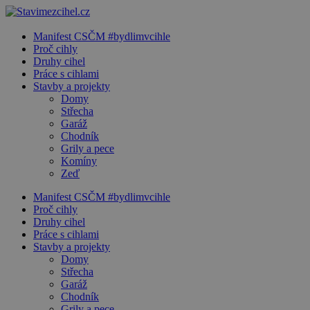
Manifest CSČM #bydlimvcihle
Proč cihly
Druhy cihel
Práce s cihlami
Stavby a projekty
Domy
Střecha
Garáž
Chodník
Grily a pece
Komíny
Zeď
Manifest CSČM #bydlimvcihle
Proč cihly
Druhy cihel
Práce s cihlami
Stavby a projekty
Domy
Střecha
Garáž
Chodník
Grily a pece