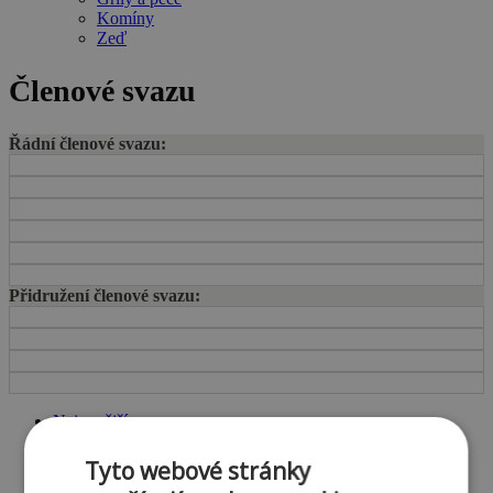
Komíny
Zeď
Členové svazu
Řádní členové svazu:
Přidružení členové svazu:
Nejnovější
Štítky
Archiv
Tyto webové stránky