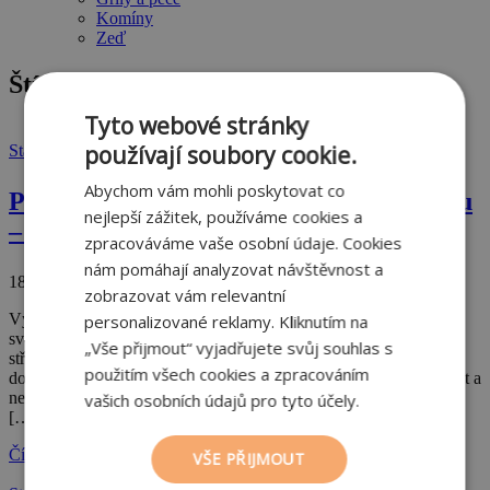
Komíny
Zeď
Štítek:
střešní konstrukce
Tyto webové stránky
používají soubory cookie.
Stavby a projekty
,
Střecha
Abychom vám mohli poskytovat co
Pálená střecha je korunou každého domu
nejlepší zážitek, používáme cookies a
– 2. díl: Krytina a další pojmy
zpracováváme vaše osobní údaje. Cookies
nám pomáhají analyzovat návštěvnost a
18. 4. 2022
zobrazovat vám relevantní
Výběr materiálů pro zastřešení je velmi velký. Každý materiál má
personalizované reklamy. Kliknutím na
své výhody a nevýhody. Ne každý materiál je vhodný pro každou
„Vše přijmout“ vyjadřujete svůj souhlas s
střechu. Kromě povedeného vzhledu musí střecha splňovat
použitím všech cookies a zpracováním
dokonalou funkci. Srážková voda musí mít možnost rychle odtékat a
nesmí se hromadit pod střechou. Při výběru cihel dbejte na to, aby
vašich osobních údajů pro tyto účely.
[…]
Číst více
VŠE PŘIJMOUT