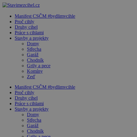
Manifest CSČM #bydlimvcihle
Proč cihly
Druhy cihel
Práce s cihlami
Stavby a projekty
Domy
Střecha
Garáž
Chodník
Grily a pece
Komíny
Zeď
Manifest CSČM #bydlimvcihle
Proč cihly
Druhy cihel
Práce s cihlami
Stavby a projekty
Domy
Střecha
Garáž
Chodník
Grily a pece