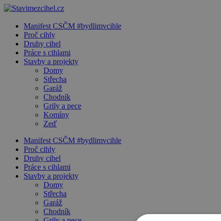
Manifest CSČM #bydlimvcihle
Proč cihly
Druhy cihel
Práce s cihlami
Stavby a projekty
Domy
Střecha
Garáž
Chodník
Grily a pece
Komíny
Zeď
Manifest CSČM #bydlimvcihle
Proč cihly
Druhy cihel
Práce s cihlami
Stavby a projekty
Domy
Střecha
Garáž
Chodník
Grily a pece