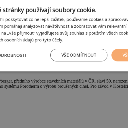
 stránky používají soubory cookie.
i poskytovat co nejlepší zážitek, používáme cookies a zpracov
ám pomáhají analyzovat návštěvnost a zobrazovat vám relevantní
m na „Vše přijmout“ vyjadřujete svůj souhlas s použitím všech cook
h osobních údajů pro tyto účely.
 50 let. Instaluje novou brousicí t
ODROBNOSTI
VŠE ODMÍTNOUT
VŠ
tné
Výkonové soubory
Soubory cílení
Fu
erberger, předního výrobce stavebních materiálů v ČR, slaví 50. naroz
vého systému Porotherm o výrobu broušených cihel. Pro závod v Kostelci
zbytně nutné soubory
Výkonové soubory
Soubory cílení
Funkční soub
ry cookie umožňují základní funkce webových stránek, jako je přihlášení uživatele