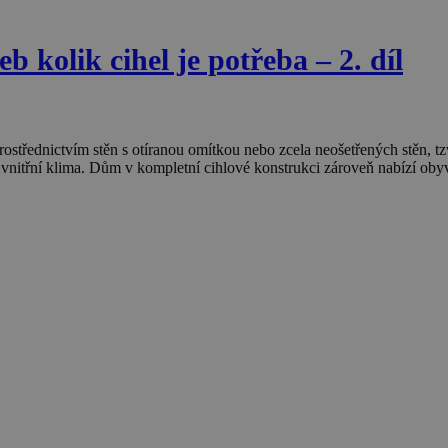
b kolik cihel je potřeba – 2. díl
prostřednictvím stěn s otíranou omítkou nebo zcela neošetřených stěn,
né vnitřní klima. Dům v kompletní cihlové konstrukci zároveň nabízí o