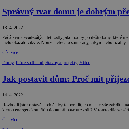
Správný tvar domu je dobrým pře
Název
Poskytova
Název
Doména
cee
18. 4. 2022
sid
.seznam.
Začátkem devadesátých let rostly jako houby po dešti domy, které m
mělo okázalé vikýře. Nouze nebyla o šambrány, arkýře nebo rizality.
_fbp
Meta Pla
_ga_VLBL4W8KB3
Inc.
.stavimez
Číst více
_ga
sid
.stavimez
Domy
,
Práce s cihlami
,
Stavby a projekty
,
Video
Jak postavit dům: Proč mít příjez
14. 4. 2022
Rozhodli jste se stavět a chtěli byste poradit, co musíte vše zařídit a 
kterou energetickou třídu domu při návrhu zvolit? V tomto díle ze sér
Číst více