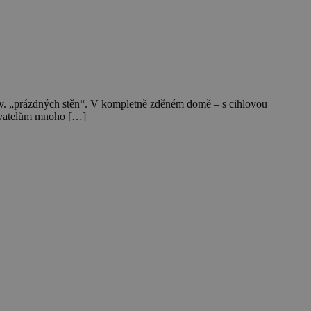
 tzv. „prázdných stěn“. V kompletně zděném domě – s cihlovou
byvatelům mnoho […]