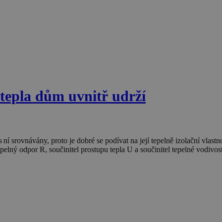
 tepla dům uvnitř udrží
 ní srovnávány, proto je dobré se podívat na její tepelně izolační vlastno
, tepelný odpor R, součinitel prostupu tepla U a součinitel tepelné vodi