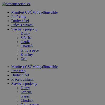
Manifest CSČM #bydlimvcihle
Proč cihly
Druhy cihel
Práce s cihlami
Stavby a projekty
Domy
Střecha
Garáž
Chodník
Grily a pece
Komíny
Zeď
Manifest CSČM #bydlimvcihle
Proč cihly
Druhy cihel
Práce s cihlami
Stavby a projekty
Domy
Střecha
Garáž
Chodník
Grily a pece