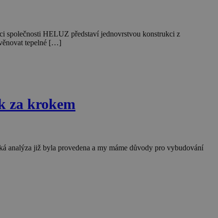
dci společnosti HELUZ představí jednovrstvou konstrukci z
 věnovat tepelné […]
ok za krokem
ogická analýza již byla provedena a my máme důvody pro vybudování