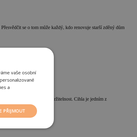
hy. Přesvědčit se o tom může každý, kdo renovuje starší zděný dům
áváme vaše osobní
 personalizované
ies a
l, jak dále zlepšit její udržitelnost. Cihla je jedním z
E PŘIJMOUT
nkční soubory