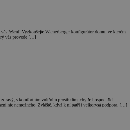
 vás řešení! Vyzkoušejte Wienerberger konfigurátor domu, ve kterém
erý vás provede […]
ory
 a správa účtu.
pt.com k
okie návštěvníků.
fungoval správně.
 lidmi a roboty. To
atné zprávy o
 zdravý, s komfortním vnitřním prostředím, chytře hospodařící
není nic nemožného. Zvláště, když k ní patří i velkorysá podpora. […]
zařízení, která
žívání a zlepšila