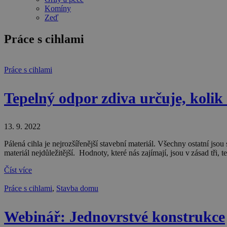
Komíny
Zeď
Práce s cihlami
Práce s cihlami
Tepelný odpor zdiva určuje, kolik
13. 9. 2022
Pálená cihla je nejrozšířenější stavební materiál. Všechny ostatní jsou s
materiál nejdůležitější. Hodnoty, které nás zajímají, jsou v zásad tři
Číst více
Práce s cihlami
,
Stavba domu
Webinář: Jednovrstvé konstrukce