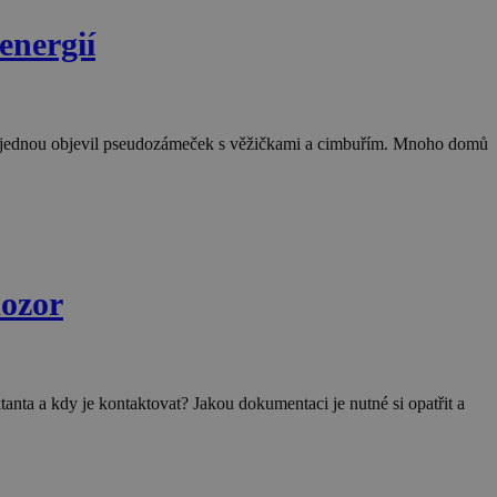
energií
interakce a chování
čely.
en jako soubor
vu relace.
k najednou objevil pseudozámeček s věžičkami a cimbuřím. Mnoho domů
o je nabízení cen
achování stavu
versal Analytics -
en jako soubor
lytické služby
vu relace.
í jedinečných
la jako
ku na stránku na
dozor
lacích a kampaních
ektanta a kdy je kontaktovat? Jakou dokumentaci je nutné si opatřit a