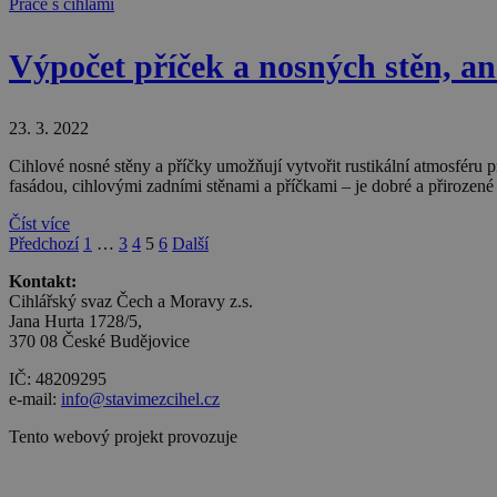
Práce s cihlami
Výpočet příček a nosných stěn, ane
23. 3. 2022
Cihlové nosné stěny a příčky umožňují vytvořit rustikální atmosféru 
fasádou, cihlovými zadními stěnami a příčkami – je dobré a přiroze
Číst více
Předchozí
1
…
3
4
5
6
Další
Kontakt:
Cihlářský svaz Čech a Moravy z.s.
Jana Hurta 1728/5,
370 08 České Budějovice
IČ: 48209295
e-mail:
info@stavimezcihel.cz
Tento webový projekt provozuje