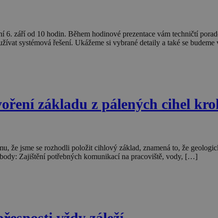
ní 6. září od 10 hodin. Během hodinové prezentace vám techničtí pora
užívat systémová řešení. Ukážeme si vybrané detaily a také se budeme
tvoření základu z pálených cihel kr
tomu, že jsme se rozhodli položit cihlový základ, znamená to, že geol
í body: Zajištění potřebných komunikací na pracoviště, vody, […]
přesnosti vždy záleží