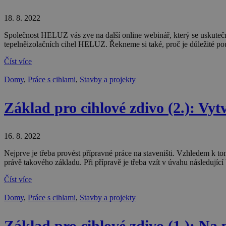
18. 8. 2022
Společnost HELUZ vás zve na další online webinář, který se uskuteč
tepelněizolačních cihel HELUZ. Řekneme si také, proč je důležité po
Číst více
Domy
,
Práce s cihlami
,
Stavby a projekty
Základ pro cihlové zdivo (2.): Vy
16. 8. 2022
Nejprve je třeba provést přípravné práce na staveništi. Vzhledem k 
právě takového základu. Při přípravě je třeba vzít v úvahu následujíc
Číst více
Domy
,
Práce s cihlami
,
Stavby a projekty
Základ pro cihlové zdivo (1.): Na 