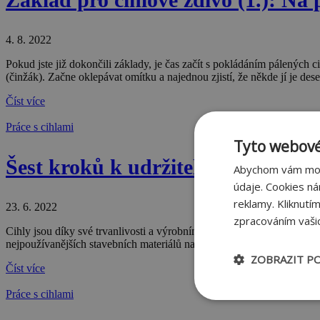
4. 8. 2022
Pokud jste již dokončili základy, je čas začít s pokládáním pálených 
(činžák). Začne oklepávat omítku a najednou zjistí, že někde jí je des
Číst více
Práce s cihlami
Tyto webové
Šest kroků k udržitelné výstavbě z
Abychom vám mohl
údaje. Cookies n
reklamy. Kliknutí
23. 6. 2022
zpracováním vašic
Cihly jsou díky své trvanlivosti a výrobnímu procesu jedním z ekologic
nejpoužívanějších stavebních materiálů na světě. Její používání sahá až
ZOBRAZIT P
Číst více
Práce s cihlami
Nezbytně nu
soubory