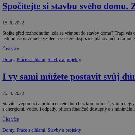
Spočítejte si stavbu svého domu. 
15. 6. 2022
Stojíte před rozhodnutím, zda se vrhnout do stavby domu? Trápí vás
jednoduše navrhnete vzhled a veškeré dispozice plánovaného rodinné
Ne
Číst více
Nezbytně nutné soubo
Webové stránky nelz
Domy
,
Práce s cihlami
,
Stavby a projekty
Název
I vy sami můžete postavit svůj d
CookieScriptConse
25. 4. 2022
__cf_bm
Stavíte svépomocí a přitom chcete dům bez kompromisů, v tom nejvyšší
s energiemi, vodou i odpady, přitom finančně dostupný a s minimálním
udid
Číst více
Domy
,
Práce s cihlami
,
Stavby a projekty