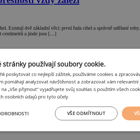
cihel. Existují dvě základní věci: první řada cihel a správně udělané ro
et centimetrů a jinde jsou […]
 stránky používají soubory cookie.
 cihel
i poskytovat co nejlepší zážitek, používáme cookies a zpracov
ám pomáhají analyzovat návštěvnost a zobrazovat vám relevantní
m na „Vše přijmout“ vyjadřujete svůj souhlas s použitím všech cook
h osobních údajů pro tyto účely.
ky šetrnějších stavebních materiálů. Uveďme si šest jednoduchých pravide
 do doby 7000 let př. n. l., což z ní činí jeden z […]
ODROBNOSTI
VŠE ODMÍTNOUT
VŠ
tné
Výkonové soubory
Soubory cílení
Fu