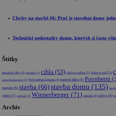
Chyby na stavbě #6: Proč je stavební dozor jednou
Technické nedostatky domu, kterých si často vši
Štítky
c
cihla
(53)
akustické cihly
(4)
cihlová stěna
(5)
cihlová zeď
(5)
akustika
(3)
Porotherm
(
pasivní dům
(6)
Nová zelená úsporám
(4)
nosné konstrukce
(3)
stavba domu
(135)
stavba
(66)
energie
(6)
stavb
Wienerberger
(71)
video
(7)
zdivo
(8)
z
zahrada
(4)
webinář
(3)
Archiv