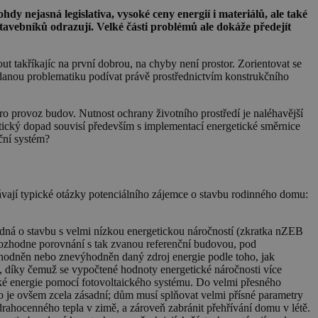
 nejasná legislativa, vysoké ceny energií i materiálů, ale také
stavebníků odrazují. Velké části problémů ale dokáže předejít
ut takříkajíc na první dobrou, na chyby není prostor. Zorientovat se
anou problematiku podívat právě prostřednictvím konstrukčního
ro provoz budov. Nutnost ochrany životního prostředí je naléhavější
aktický dopad souvisí především s implementací energetické směrnice
ční systém?
vají typické otázky potenciálního zájemce o stavbu rodinného domu:
edná o stavbu s velmi nízkou energetickou náročností (zkratka nZEB
í rozhodne porovnání s tak zvanou referenční budovou, pod
ýhodněn nebo znevýhodněn daný zdroj energie podle toho, jak
k, díky čemuž se vypočtené hodnoty energetické náročnosti více
cké energie pomocí fotovoltaického systému. Do velmi přesného
Co je ovšem zcela zásadní; dům musí splňovat velmi přísné parametry
rahocenného tepla v zimě, a zároveň zabránit přehřívání domu v létě.