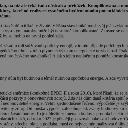
ap, na níž ale čeká řada nástrah a překážek. Komplikovaná a mnohdy
aktory, které od realizace vysněného bydlení mnoho potenciálních 
stému.
stavět dům třikrát v životě. Většina stavebníků musí svůj plán zvládno
ly a vysokými nároky může být nesmírně komplikované. Zkusme se na d
ž by se mohlo na první pohled zdát.
í zásadní roli snižování spotřeby energií, v tomto případě potřebných p
ergetického trhu a z toho plynoucí význam energetické nezávislosti. Pr
ená pro českého stavebníka? A jak s jejím naplněním pomůže konstruk
inný dům byl budovou s téměř nulovou spotřebou energie. A zde vyvstá
tické směrnice (konkrétně EPBD II z roku 2010), které říkají, že se j
é části pokryty z obnovitelných zdrojů. Zda náš dům daná kritéria spln
rní neobnovitelné energie. Velmi zjednodušeně řečeno, výpočetně je zv
bnovitelný zdroj. Od loňska výpočet zohledňuje tak zvaný hodinový kro
kém užívání budov. To je důležité zejména u budov s produkcí elektri
olárních zisků, od roku 2022 je přísněji posuzován také tvar budovy. 
 stěny, střecha, okna a podlaha, musí co nejvíce minimalizovat úniky d