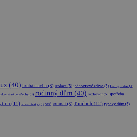
luz
(40)
hrubá stavba
(8)
izolace
(5)
jednovrstvé zdivo
(5)
konfigurátor
(3)
rodinný dům
(40)
spotřeba
rozhovor
(5)
rekonstrukce střechy
(3)
ytina
(11)
Tondach
(12)
svépomocí
(8)
typový dům
(5)
střešní tašky
(3)