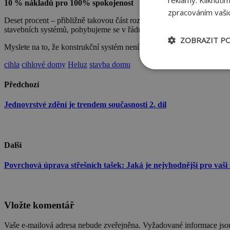
reklamy. Kliknutí
10 % nákladů pro 100% spokojenost
zpracováním vašic
Deset procent – přibližně takovou část rozpočtu představují náklady n
stavebních systémů, pohybujeme se v řádu procent z této částky, ve 
ZOBRAZIT P
Myslete na to, že konstrukční systém není místem pro kompromisy – ch
cihla
cihlové domy
Heluz
stavba domu
Nezbytně nu
soubory
Předchozí
Jednovrstvé zdění je trendem současnosti 2. díl
Další
Ne
Povrchová úprava střešních tašek: Jaká je nejvhodnější pro vaši
Nezbytně nutné soubo
Webové stránky nelz
Název
Vložte komentář
CookieScriptConse
Vaše e-mailová adresa nebude zveřejněna.
Vyžadované informace js