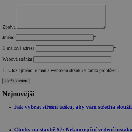
__cf_bm
Zpráva
udid
Jméno
*
E-mailová adresa
*
Webová stránka
Název
Poskytova
Název
Uložit jméno, e-mail a webovou stránku v tomto prohlížeči.
Doména
cee
sid
.seznam.
_fbp
Nejnovější
Meta Pla
_ga_VLBL4W8KB3
Inc.
.stavimez
Jak vybrat střešní tašku, aby vám střecha sloužila
_ga
sid
.stavimez
Chyby na stavbě #7: Nekoncepční vedení instala