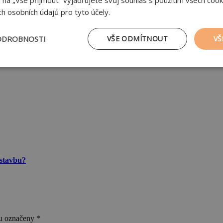
m na „Vše přijmout“ vyjadřujete svůj souhlas s použitím všech cook
h osobních údajů pro tyto účely.
a konstrukční systém, tedy na stěny, příčky, stropy nebo třeba překlad
výsledku tedy marginálních nákladech ve vztahu k celkové ceně domu.
ODROBNOSTI
VŠE ODMÍTNOUT
VŠ
tějte osvědčené parametry a kvalitu, chtějte smysluplný celek.
tné
Výkonové soubory
Soubory cílení
Fu
zbytně nutné soubory
Výkonové soubory
Soubory cílení
Funkční soub
 stavbu?
ry cookie umožňují základní funkce webových stránek, jako je přihlášení uživatele
e bez nezbytně nutných souborů cookie správně používat.
Poskytovatel
/
Vyprší
Popis
Doména
nt
1 rok
Tento soubor cookie používá služba Cookie-Scri
CookieScript
ou označeny
*
zapamatování předvoleb souhlasu se soubory co
stavimezcihel.cz