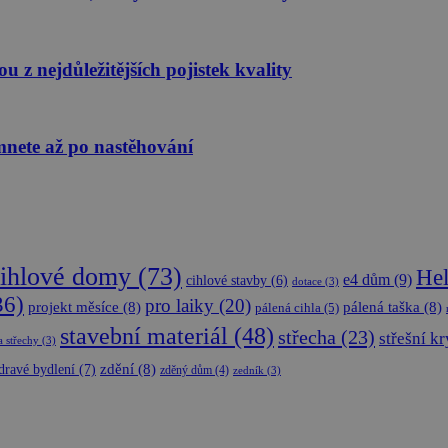
pro analytické přehledy webů.
 z nejdůležitějších pojistek kvality
mnete až po nastěhování
ihlové domy
(73)
He
e4 dům
(9)
cihlové stavby
(6)
dotace
(3)
36)
pro laiky
(20)
projekt měsíce
(8)
pálená taška
(8)
pálená cihla
(5)
stavební materiál
(48)
střecha
(23)
střešní kr
a střechy
(3)
dravé bydlení
(7)
zdění
(8)
zděný dům
(4)
zedník
(3)