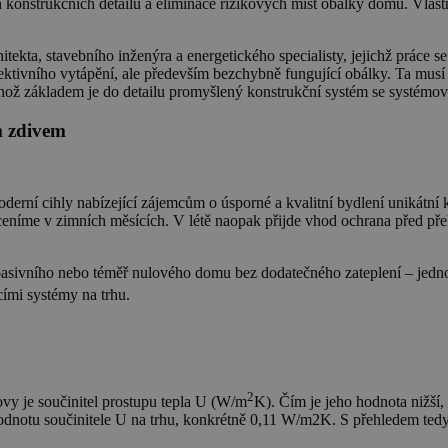
onstrukčních detailů a eliminace rizikových míst obálky domu. Vlastno
tekta, stavebního inženýra a energetického specialisty, jejichž práce
efektivního vytápění, ale především bezchybně fungující obálky. Ta mus
hož základem je do detailu promyšlený konstrukční systém se systémov
m zdivem
í cihly nabízející zájemcům o úsporné a kvalitní bydlení unikátní 
eníme v zimních měsících. V létě naopak přijde vhod ochrana před pře
i pasivního nebo téměř nulového domu bez dodatečného zateplení – je
cími systémy na trhu.
2
vy je součinitel prostupu tepla U (W/m
K). Čím je jeho hodnota nižší, 
hodnotu součinitele U na trhu, konkrétně 0,11 W/m2K. S přehledem ted