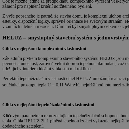
Což je možné jedině za předpokladu komplexního vyřešení veškerých k
zásadní pro naplnění kritérií udržitelného bydlení.
Z výše popsaného je patrné, že stavba domu je komplexní úlohou archi
estetiky, dispoziční logiky, správné orientace ke světovým stranám, 
v zimních i letních měsících. Dům má být smysluplným celkem cd, je
HELUZ – smysluplný stavební systém s jednovrstvý
Cihla s nejlepšími komplexními vlastnostmi
Základním prvkem komplexního stavebního systému HELUZ jsou modern
pevnost a únosnost, zároveň velmi dobrou tepelnou akumulaci, což oc
udržující v interiéru ideální vlhkostní mikroklima.
Perfektní tepelněizolační vlastnosti cihel HELUZ umožňují realizac
2
součinitel prostupu tepla U = 0,11 W/m
K, nejnižší hodnotu mezi zdi
Cihla s nejlepšími tepelněizolačními vlastnostmi
Klíčovým parametrem reprezentujícím tepelněizolační schopnost budo
tepla. Cihla HELUZ 2in1 plněná tepelnou izolací vykazuje nejlepší 
dodatečného zateplení.