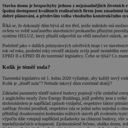
Stavba domu je bezpochyby jednou z nejzásadnějších životních et
špatná dostupnost kvalitních realizačních firem jsou zásadními f
dobré plánování, a především volba vhodného konstrukčního sy
Říká se, že dokonalý dům bývá až ten třetí, jenže málokdo má možnost 
ovšem ve světě současného stavebnictví protkaného přísnými pravid
systému HELUZ, který přináší odpovědi na větší množství otázek, ne
Podobně jako v dalších průmyslových odvětvích hraje i ve stavebnictv
rok od roku, poslední roky rovněž ukázaly zcela jasně nestabilitu en
EPBD II a EPBD III do tuzemské legislativy. Čeho se týká? Co znam
Kolik je téměř nula?
Tuzemská legislativa od 1. ledna 2020 vyžaduje, aby každý nový rod
Kolik je „téměř nula“? Nebude takový dům extrémně drahý?
Základní parametry téměř nulové budovy popisují výše zmíněné energe
z anglického nearly Zero Energy Building), jejíž potřeby jsou z velk
drobnohledem je například způsob vytápění, respektive faktor primá
zatěžuje životní prostředí, respektive zda se jedná nebo nejedná o o
přibližují dosahovaným hodnotám reálných staveb při zvoleném typic
výpočtu dále vstupují například požadavky na chlazení budovy, vliv s
tepelněizolačních schopností. Zjednodušeně řečeno, obálka domu, tedy