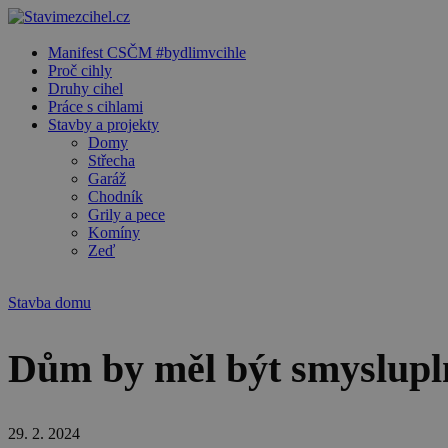
Manifest CSČM #bydlimvcihle
Proč cihly
Druhy cihel
Práce s cihlami
Stavby a projekty
Domy
Střecha
Garáž
Chodník
Grily a pece
Komíny
Zeď
Stavba domu
Dům by měl být smyslup
29. 2. 2024