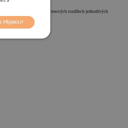
ies a
y. Bavíme-li se o případných cenových rozdílech jednotlivých
E PŘIJMOUT
nkční soubory
ory
 a správa účtu.
pt.com k
okie návštěvníků.