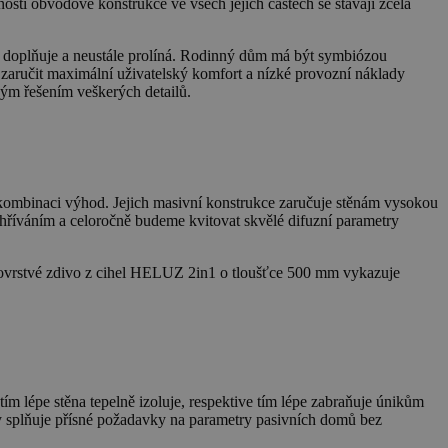
sti obvodové konstrukce ve všech jejích částech se stávají zcela
 se doplňuje a neustále prolíná. Rodinný dům má být symbiózou
í zaručit maximální uživatelský komfort a nízké provozní náklady
ým řešením veškerých detailů.
kombinaci výhod. Jejich masivní konstrukce zaručuje stěnám vysokou
hříváním a celoročně budeme kvitovat skvělé difuzní parametry
dnovrstvé zdivo z cihel HELUZ 2in1 o tloušťce 500 mm vykazuje
tím lépe stěna tepelně izoluje, respektive tím lépe zabraňuje únikům
y splňuje přísné požadavky na parametry pasivních domů bez