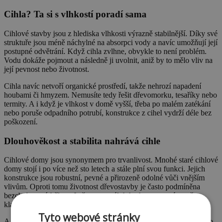
Cihla? Ta si s vlhkostí poradí sama
Cihlové stavby jsou z hlediska vlhkosti výrazně stabilnější. Díky své
struktuře jsou méně náchylné na absorpci vody a navíc umožňují její
postupné odvětrání. Když cihla zvlhne, obvykle to není problém.
Vodu dokáže pojmout a následně ji uvolnit, aniž by to mělo vliv na
její pevnost nebo životnost.
Cihla navíc netvoří organické prostředí, takže nehrozí napadení
houbami či hmyzem. Nemusíte tedy řešit dřevomorku, tesaříky nebo
termity. A i když je vlhkost v domě vyšší, třeba po malém zatékání
nebo poruše odpadního potrubí, konstrukce z cihel vydrží déle bez
poškození.
Dlouhověkost a stabilita nahrává cihle
Cihlové domy jsou synonymem pro trvanlivost. Mnohé staré cihlové
domy stojí i po více než sto letech a stále plní svou funkci. Jejich
konstrukce jsou robustní, pevné a přirozeně odolné vůči vnějším
vlivům. Oproti tomu životnost dřevostavby je často podmíněna
bezchybnou údržbou. I přesto se málokdy dostane na úroveň
klasických zděných staveb.
Tyto webové stránky
A není to jen o životnosti. Cihlový dům přináší i další výhody, jako