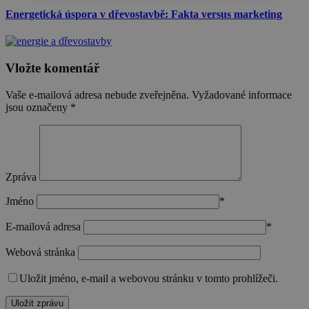
nutné
soubory
cílení
Energetická úspora v dřevostavbě: Fakta versus marketing
soubory
Vložte komentář
Funkční soubory
Vaše e-mailová adresa nebude zveřejněna.
Vyžadované informace
jsou označeny
*
Nezbytně nutné soubory
Výkonové soubory
Zpráva
Soubory cílení
Funkční soubory
Jméno
*
Nezbytně nutné soubory cookie umožňují
základní funkce webových stránek, jako je
E-mailová adresa
*
přihlášení uživatele a správa účtu. Webové stránky
nelze bez nezbytně nutných souborů cookie
Webová stránka
správně používat.
Uložit jméno, e-mail a webovou stránku v tomto prohlížeči.
Poskytovatel
/
Název
Vyprší
Popis
Doména