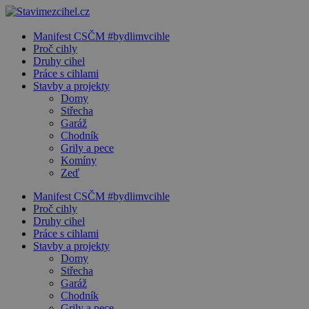
Manifest CSČM #bydlimvcihle
Proč cihly
Druhy cihel
Práce s cihlami
Stavby a projekty
Domy
Střecha
Garáž
Chodník
Grily a pece
Komíny
Zeď
Manifest CSČM #bydlimvcihle
Proč cihly
Druhy cihel
Práce s cihlami
Stavby a projekty
Domy
Střecha
Garáž
Chodník
Grily a pece