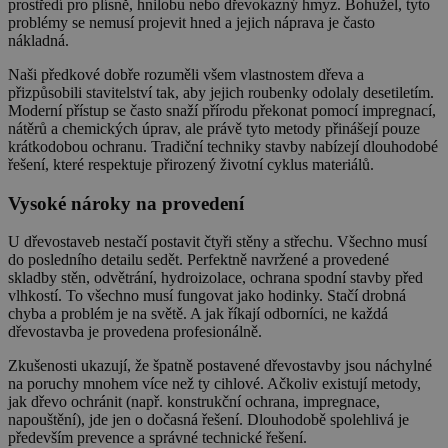
prostředí pro plísně, hnilobu nebo dřevokazný hmyz. Bohužel, tyto
problémy se nemusí projevit hned a jejich náprava je často
nákladná.
Naši předkové dobře rozuměli všem vlastnostem dřeva a
přizpůsobili stavitelství tak, aby jejich roubenky odolaly desetiletím.
Moderní přístup se často snaží přírodu překonat pomocí impregnací,
nátěrů a chemických úprav, ale právě tyto metody přinášejí pouze
krátkodobou ochranu. Tradiční techniky stavby nabízejí dlouhodobé
řešení, které respektuje přirozený životní cyklus materiálů.
Vysoké nároky na provedení
U dřevostaveb nestačí postavit čtyři stěny a střechu. Všechno musí
do posledního detailu sedět. Perfektně navržené a provedené
skladby stěn, odvětrání, hydroizolace, ochrana spodní stavby před
vlhkostí. To všechno musí fungovat jako hodinky. Stačí drobná
chyba a problém je na světě. A jak říkají odborníci, ne každá
dřevostavba je provedena profesionálně.
Zkušenosti ukazují, že špatně postavené dřevostavby jsou náchylné
na poruchy mnohem více než ty cihlové. Ačkoliv existují metody,
jak dřevo ochránit (např. konstrukční ochrana, impregnace,
napouštění), jde jen o dočasná řešení. Dlouhodobě spolehlivá je
především prevence a správné technické řešení.