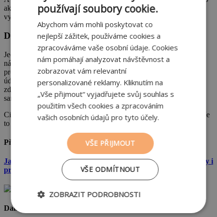
používají soubory cookie.
akumulaci tepla, kdy dům v zimě nevychladne a v létě nepřehřívá,
vysokou požární odolnost nebo lepší akustické vlastnosti.
Abychom vám mohli poskytovat co
Dům z cihel se dlouhodobě vyplatí
nejlepší zážitek, používáme cookies a
zpracováváme vaše osobní údaje. Cookies
Jedním z častých argumentů pro dřevostavby jsou nižší pořizovací
nám pomáhají analyzovat návštěvnost a
náklady. Když si ale připočtete všechny náklady na kvalitní
zobrazovat vám relevantní
provedení, lepší konstrukční ochranu, případné impregnace nebo
údržbu v čase, cena se rázem přiblíží nebo dokonce překročí cenu
personalizované reklamy. Kliknutím na
zděného domu. A pokud se vlhkost přece jen projeví, může vás
„Vše přijmout“ vyjadřujete svůj souhlas s
sanace konstrukcí vyjít velmi draho.
použitím všech cookies a zpracováním
Cihlový dům vás naproti tomu z dlouhodobého hlediska nezradí. Je
vašich osobních údajů pro tyto účely.
to investice do stability, bezpečí a minimálních nákladů na opravy.
Předchozí
VŠE PŘIJMOUT
Jak na spárování cihel: Kompletní průvodce pro domácí kutily i
VŠE ODMÍTNOUT
profíky
ZOBRAZIT PODROBNOSTI
Další
Nezbytně
Výkonové
Soubory