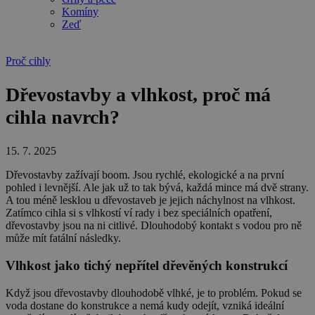
Komíny
Zeď
Proč cihly
Dřevostavby a vlhkost, proč má
cihla navrch?
15. 7. 2025
Dřevostavby zažívají boom. Jsou rychlé, ekologické a na první
pohled i levnější. Ale jak už to tak bývá, každá mince má dvě strany.
A tou méně lesklou u dřevostaveb je jejich náchylnost na vlhkost.
Zatímco cihla si s vlhkostí ví rady i bez speciálních opatření,
dřevostavby jsou na ni citlivé. Dlouhodobý kontakt s vodou pro ně
může mít fatální následky.
Vlhkost jako tichý nepřítel dřevěných konstrukcí
Když jsou dřevostavby dlouhodobě vlhké, je to problém. Pokud se
voda dostane do konstrukce a nemá kudy odejít, vzniká ideální